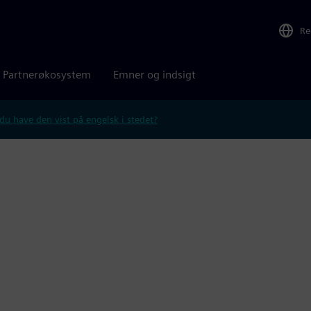
Re
Partnerøkosystem
Emner og indsigt
 du have den vist på engelsk i stedet?