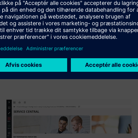
integration af Siemens Xcelerator-produktet og sit eget
produkt