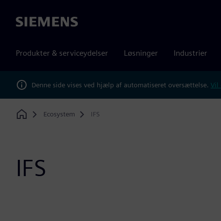
Siemens
Produkter & serviceydelser
Løsninger
Industrier
Denne side vises ved hjælp af automatiseret oversættelse.
Vil
Ecosystem
IFS
Home
IFS