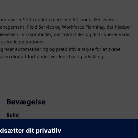
er over 5.500 kunder i mere end 90 lande. IFS leverer
e Management, Field Service og Workforce Planning, der hjælper
velsen i virksomheder, der fremstiller og distribuerer varer,
kuserede operationer.
ntegrerer automatisering og prædiktiv analyse for at skabe
i en digitalt forbundet verden i hastig udvikling.
Bevægelse
Build
Udvider eller bygger videre på et Siemens Xcelerator-
produkt/en Siemens Xcelerator-løsning ved at skabe et
nyt produkt eller skaber en ny kundeløsning via