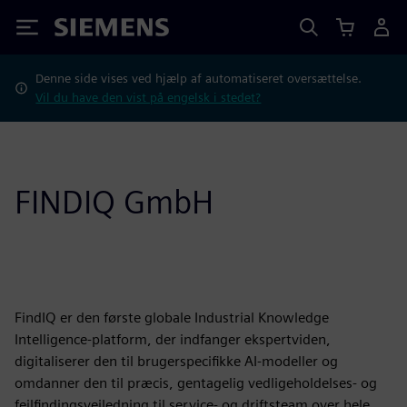
Siemens
Denne side vises ved hjælp af automatiseret oversættelse.
Vil du have den vist på engelsk i stedet?
FINDIQ GmbH
FindIQ er den første globale Industrial Knowledge
Intelligence-platform, der indfanger ekspertviden,
digitaliserer den til brugerspecifikke AI-modeller og
omdanner den til præcis, gentagelig vedligeholdelses- og
fejlfindingsvejledning til service- og driftsteam over hele