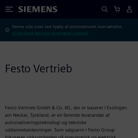
Siemens
Denne side vises ved hjælp af automatiseret oversættelse.
Vil du have den vist på engelsk i stedet?
Festo Vertrieb
Festo Vertrieb GmbH & Co. KG, der er baseret i Esslingen
am Neckar, Tyskland, er en førende leverandør af
automatiseringsteknologi og tekniske
uddannelsesløsninger. Som salgsarm i Festo Group
fokuserer virksomheden på pneumatisk og elektrisk