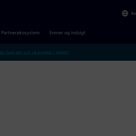
Re
Partnerøkosystem
Emner og indsigt
 du have den vist på engelsk i stedet?