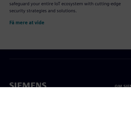
safeguard your entire IoT ecosystem with cutting-edge
security strategies and solutions.
Få mere at vide
OM SIE
Om os
Ledelse
Nyheder