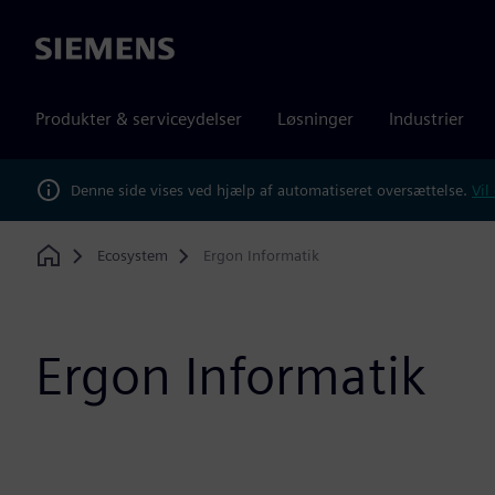
Siemens
Produkter & serviceydelser
Løsninger
Industrier
Denne side vises ved hjælp af automatiseret oversættelse.
Vil
Ecosystem
Ergon Informatik
Home
Ergon Informatik