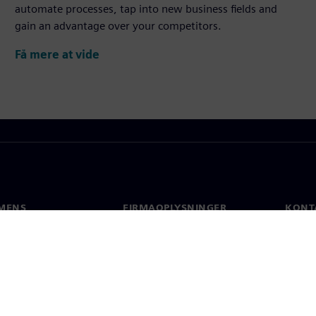
automate processes, tap into new business fields and
gain an advantage over your competitors.
Få mere at vide
MENS
FIRMAOPLYSNINGER
KONT
Firma
Konta
Investorrelationer
Global
 og presse
Strategi