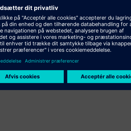
Leverer en service til et Siemens Xcelerator-produkt/en
Siemens Xcelerator-løsning, der hjælper kunden med at
implementere, integrere, betjene eller vedligeholde det
pågældende