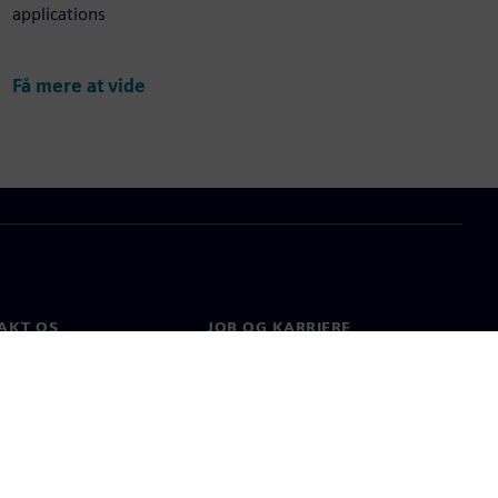
applications
Få mere at vide
AKT OS
JOB OG KARRIERE
kt
Job og karriere
e afdelinger
Ledige stillinger