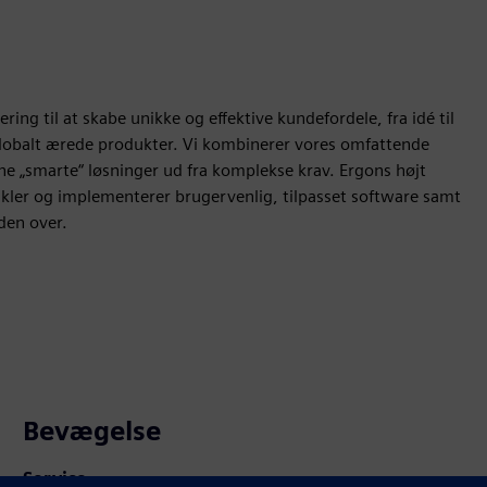
ring til at skabe unikke og effektive kundefordele, fra idé til
f globalt ærede produkter. Vi kombinerer vores omfattende
gne „smarte“ løsninger ud fra komplekse krav. Ergons højt
vikler og implementerer brugervenlig, tilpasset software samt
den over.
Bevægelse
Service