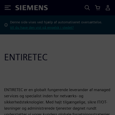
Siemens
Denne side vises ved hjælp af automatiseret oversættelse.
Vil du have den vist på engelsk i stedet?
ENTIRETEC
ENTIRETEC er en globalt fungerende leverandør af managed
services og specialist inden for netværks- og
sikkerhedsteknologier. Med højt tilgængelige, sikre IT/OT-
løsninger og administrerede tjenester døgnet rundt
understøtter vi vores kunders globale forretningsstrategier