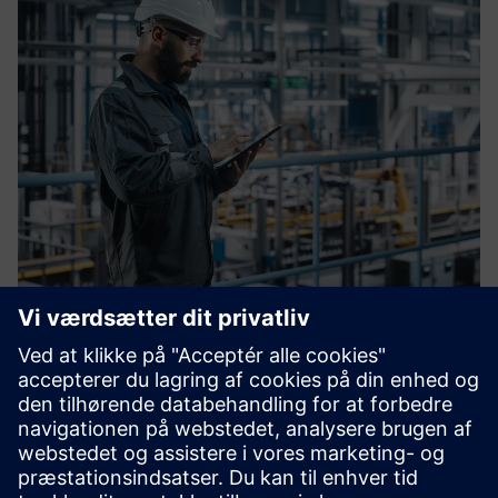
OT Blueprint
Hurtigere udrulninger, ensartet sikkerhed, færre
overraskelser ved go-live. OT Blueprint er den fælles
Siemens/Entiretec designstandard for nye og
ekspanderende produktionslinjer, bygget til IT/OT-
arkitekter, der har brug for påli...