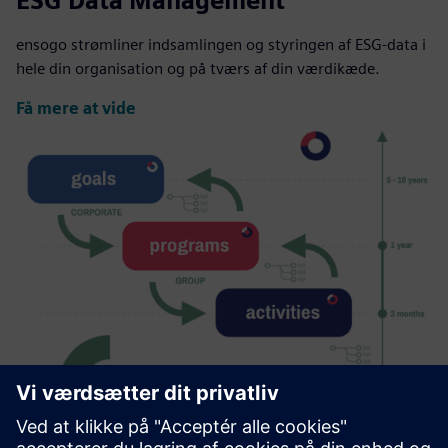
ESG Data Management
ensogo strømliner indsamlingen og styringen af ESG-data i
hele din organisation og på tværs af din værdikæde.
Få mere at vide
ESG Strategy