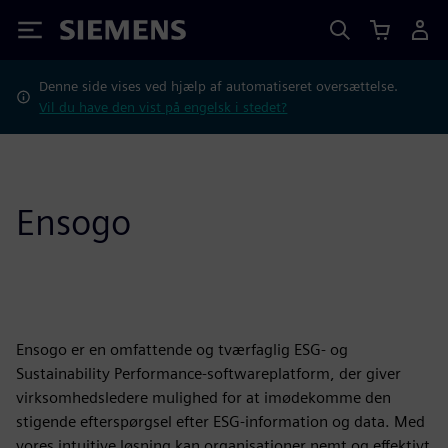
Siemens
Denne side vises ved hjælp af automatiseret oversættelse.
Vil du have den vist på engelsk i stedet?
Ensogo
Ensogo er en omfattende og tværfaglig ESG- og
Sustainability Performance-softwareplatform, der giver
virksomhedsledere mulighed for at imødekomme den
stigende efterspørgsel efter ESG-information og data. Med
vores intuitive løsning kan organisationer nemt og effektivt