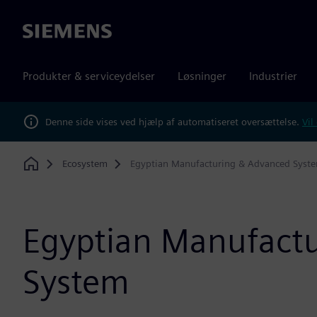
Siemens
Produkter & serviceydelser
Løsninger
Industrier
Denne side vises ved hjælp af automatiseret oversættelse.
Vil
Ecosystem
Egyptian Manufacturing & Advanced Syst
Home
Egyptian Manufact
System