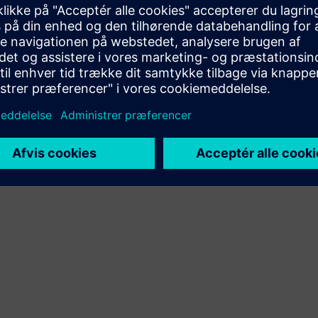
Leverer en service til et Siemens Xcelerator-produkt/en
Siemens Xcelerator-løsning, der hjælper kunden med at
implementere, integrere, betjene eller vedligeholde det
pågældende