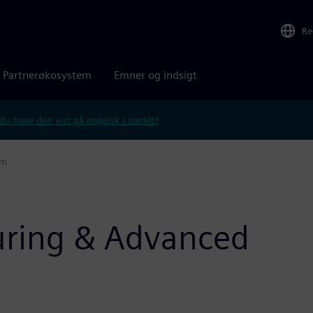
Re
Partnerøkosystem
Emner og indsigt
 du have den vist på engelsk i stedet?
em
uring & Advanced