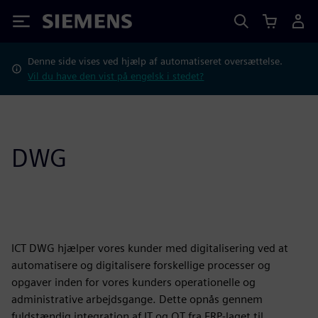
Siemens
Denne side vises ved hjælp af automatiseret oversættelse.
Vil du have den vist på engelsk i stedet?
DWG
ICT DWG hjælper vores kunder med digitalisering ved at
automatisere og digitalisere forskellige processer og
opgaver inden for vores kunders operationelle og
administrative arbejdsgange. Dette opnås gennem
fuldstændig integration af IT og OT fra ERP-laget til