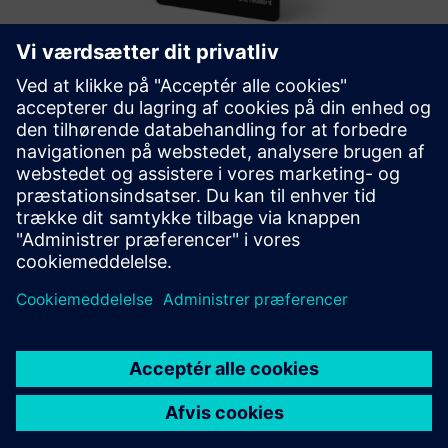
rSIM - resilient autonomous SIM
RSim er en revolutionerende SIM-løsning designet til at løse
det stigende problem med netværksafbrydelser, der
påvirker kritiske IoT-applikationer.
Få mere at vide