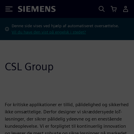
Siemens
Denne side vises ved hjælp af automatiseret oversættelse.
Vil du have den vist på engelsk i stedet?
CSL Group
For kritiske applikationer er tillid, pålidelighed og sikkerhed
ikke omsættelige. Derfor designer vi skræddersyede IoT-
løsninger, der sikrer pålidelig ydeevne og en enestående
kundeoplevelse. Vi er forpligtet til kontinuerlig innovation
og leverer de mest robuste og sikre løsninger på markedet.