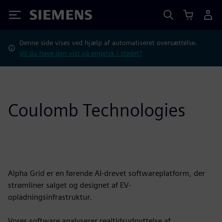
Siemens
Denne side vises ved hjælp af automatiseret oversættelse.
Vil du have den vist på engelsk i stedet?
Coulomb Technologies
Alpha Grid er en førende AI-drevet softwareplatform, der
strømliner salget og designet af EV-
opladningsinfrastruktur.
Vores software analyserer realtidsudnyttelse af