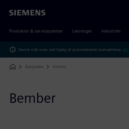
Siemens
Produkter & serviceydelser
Løsninger
Industrier
Denne side vises ved hjælp af automatiseret oversættelse.
Vil
Ecosystem
Bember
Home
Bember