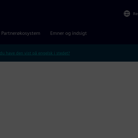
Re
Partnerøkosystem
Emner og indsigt
 du have den vist på engelsk i stedet?