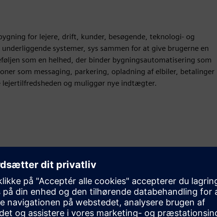
ygning for lejere, drift, kunder, besøgende, teknologi- og
 til underliggende systemer, sys sammen for at give brugerne en
teføljen som en helhed, der binder bygningsautomatisering som
er som messaging, parkering, opladning af elbiler, betalinger
 lejertilfredsheden og muliggør nye indtægter.
Bevægelse
Build
Udvider eller bygger videre på et Siemens Xcelerator-
produkt/en Siemens Xcelerator-løsning ved at skabe et
nyt produkt eller skaber en ny kundeløsning via