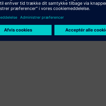
integration af Siemens Xcelerator-produktet og sit eget
produkt