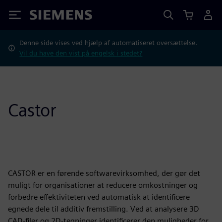
Siemens
Denne side vises ved hjælp af automatiseret oversættelse.
Vil du have den vist på engelsk i stedet?
Castor
CASTOR er en førende softwarevirksomhed, der gør det
muligt for organisationer at reducere omkostninger og
forbedre effektiviteten ved automatisk at identificere
egnede dele til additiv fremstilling. Ved at analysere 3D
CAD-filer og 2D-tegninger identificerer den muligheder for