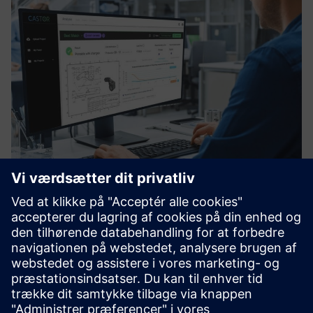
CASTOR Enterprise
CASTORs software gør det muligt for producenterne at
reducere omkostningerne ved at udnytte fordelene ved 3D-
udskrivning til effektivitet i forsyningskæden og forbedre
bæredygtigheden.
Få mere at vide