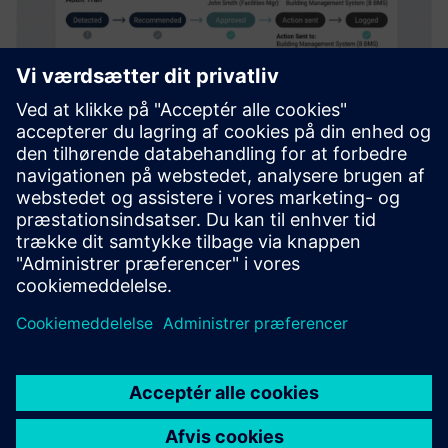
HALØ – Operational AI
Orchestrator
Turn operational data into coordinated action. HALØ
connects live data, workflows, approvals, and enterprise
systems into one auditable AI command layer.
Få mere at vide