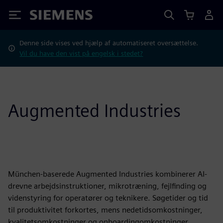
Siemens
Denne side vises ved hjælp af automatiseret oversættelse.
Vil du have den vist på engelsk i stedet?
Augmented Industries
München-baserede Augmented Industries kombinerer AI-
drevne arbejdsinstruktioner, mikrotræning, fejlfinding og
videnstyring for operatører og teknikere. Søgetider og tid
til produktivitet forkortes, mens nedetidsomkostninger,
kvalitetsomkostninger og onboardingomkostninger