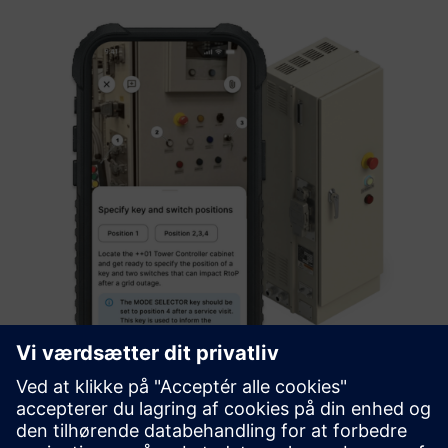
FLOW TOOL® AI Operator Assistant
Augmented Industries' FLOW TOOL combines AI-powered
work instructions, microtraining, troubleshooting, and