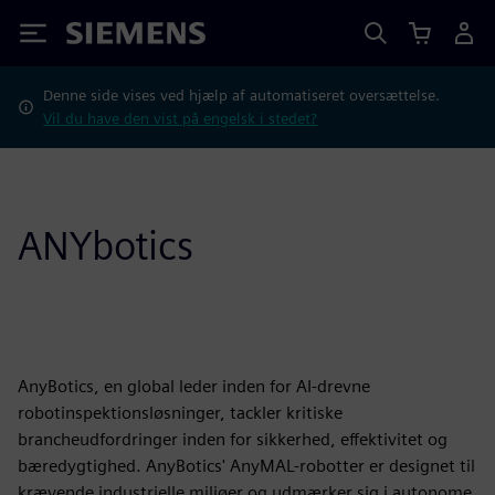
Siemens
Denne side vises ved hjælp af automatiseret oversættelse.
Vil du have den vist på engelsk i stedet?
ANYbotics
AnyBotics, en global leder inden for AI-drevne
robotinspektionsløsninger, tackler kritiske
brancheudfordringer inden for sikkerhed, effektivitet og
bæredygtighed. AnyBotics' AnyMAL-robotter er designet til
krævende industrielle miljøer og udmærker sig i autonome