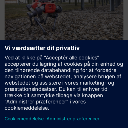
Remote asset monitoring
Olie og gas opstrømsanlæg er ofte vanskelige at nå: f.eks.
offshore-platforme. Regelmæssig transport til disse steder
er meget dyr og tidskrævende. At have en permanent
installeret fjernstyret robot på stedet overfører
arbejdsplad...
Få mere at vide