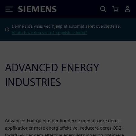
Siemens
Denne side vises ved hjælp af automatiseret oversættelse.
Vil du have den vist på engelsk i stedet?
ADVANCED ENERGY
INDUSTRIES
Advanced Energy hjælper kunderne med at gøre deres
applikationer mere energieffektive, reducere deres CO2-
fodaftryk gennem effektive energiløsninger og optimere