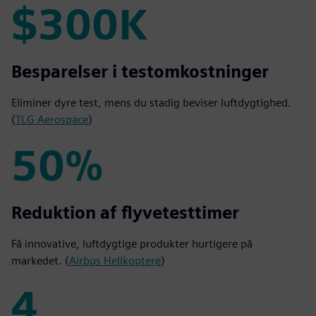
$300K
$300K
Besparelser i testomkostninger
Eliminer dyre test, mens du stadig beviser luftdygtighed.
(
TLG Aerospace
)
50%
50%
Reduktion af flyvetesttimer
Få innovative, luftdygtige produkter hurtigere på
markedet. (
Airbus Helikoptere
)
4