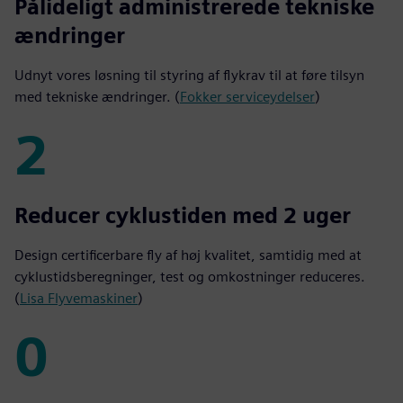
35,000
Pålideligt administrerede tekniske
ændringer
Udnyt vores løsning til styring af flykrav til at føre tilsyn
med tekniske ændringer. (
Fokker serviceydelser
)
2
2
Reducer cyklustiden med 2 uger
Design certificerbare fly af høj kvalitet, samtidig med at
cyklustidsberegninger, test og omkostninger reduceres.
(
Lisa Flyvemaskiner
)
0