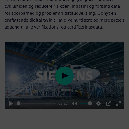
cyklustiden og reducere risikoen. Indsaml og forbind data
for sporbarhed og problemfri dataudveksling. Udnyt en
omfattende digital twin til at give hurtigere og mere præcis
adgang til alle verifikations- og certificeringsdata.
Play
02:27
Play
Mute
Settings
PIP
Enter
fulls