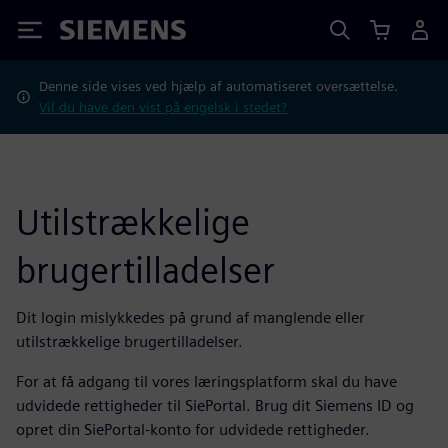
Siemens
Denne side vises ved hjælp af automatiseret oversættelse.
Vil du have den vist på engelsk i stedet?
Utilstrækkelige
brugertilladelser
Dit login mislykkedes på grund af manglende eller
utilstrækkelige brugertilladelser.
For at få adgang til vores læringsplatform skal du have
udvidede rettigheder til SiePortal. Brug dit Siemens ID og
opret din SiePortal-konto for udvidede rettigheder.