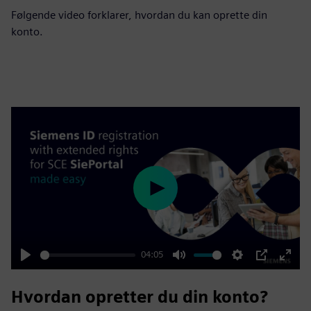
Følgende video forklarer, hvordan du kan oprette din
konto.
Play
04:05
Play
Mute
Settings
PIP
Enter
fulls
Hvordan opretter du din konto?