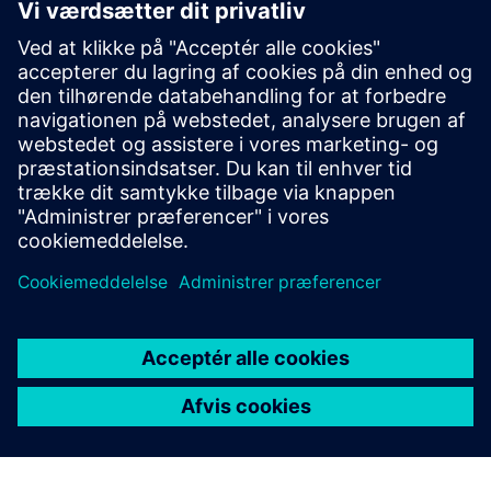
SCE-supportfinder
Send dine supportforespørgsler vedrørende
uddannelse, forskning og udvikling til os.
Din anmodning