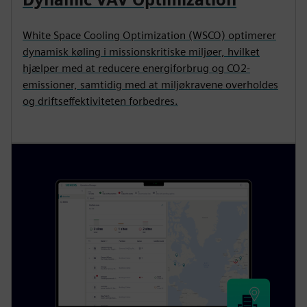
White Space Cooling Optimization (WSCO) optimerer
dynamisk køling i missionskritiske miljøer, hvilket
hjælper med at reducere energiforbrug og CO2-
emissioner, samtidig med at miljøkravene overholdes
og driftseffektiviteten forbedres.