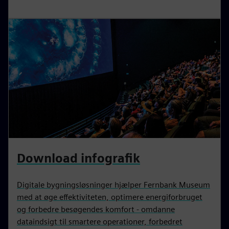
Download infografik
Digitale bygningsløsninger hjælper Fernbank Museum
med at øge effektiviteten, optimere energiforbruget
og forbedre besøgendes komfort - omdanne
dataindsigt til smartere operationer, forbedret