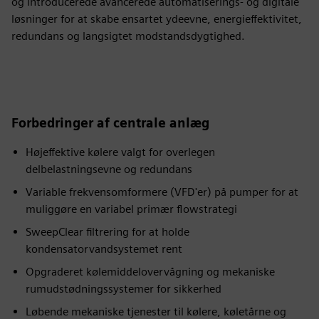
og introducerede avancerede automatiserings- og digitale
løsninger for at skabe ensartet ydeevne, energieffektivitet,
redundans og langsigtet modstandsdygtighed.
Forbedringer af centrale anlæg
Højeffektive kølere valgt for overlegen
delbelastningsevne og redundans
Variable frekvensomformere (VFD'er) på pumper for at
muliggøre en variabel primær flowstrategi
SweepClear filtrering for at holde
kondensatorvandsystemet rent
Opgraderet kølemiddelovervågning og mekaniske
rumudstødningssystemer for sikkerhed
Løbende mekaniske tjenester til kølere, køletårne og