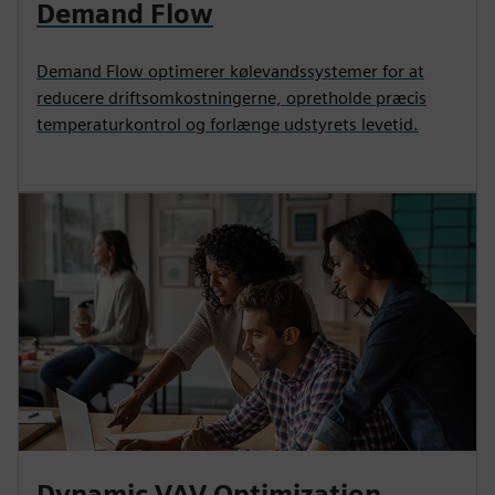
Demand Flow
Demand Flow optimerer kølevandssystemer for at
reducere driftsomkostningerne, opretholde præcis
temperaturkontrol og forlænge udstyrets levetid.
Dynamic VAV Optimization