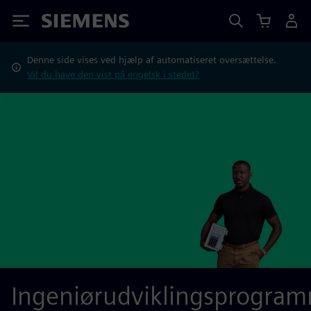
Siemens
Denne side vises ved hjælp af automatiseret oversættelse.
Vil du have den vist på engelsk i stedet?
Ingeniørudviklingsprogra