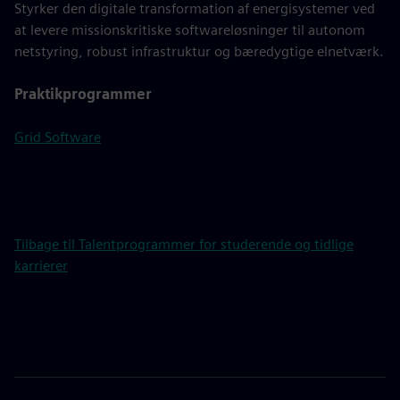
Styrker den digitale transformation af energisystemer ved
at levere missionskritiske softwareløsninger til autonom
netstyring, robust infrastruktur og bæredygtige elnetværk.
Praktikprogrammer
Grid Software
Tilbage til Talentprogrammer for studerende og tidlige
karrierer