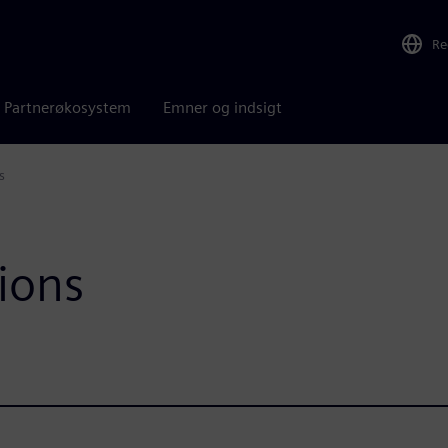
Re
Partnerøkosystem
Emner og indsigt
s
tions