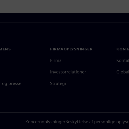
MENS
FIRMAOPLYSNINGER
KONT
Firma
Konta
Investorrelationer
Global
 og presse
Strategi
Koncernoplysninger
Beskyttelse af personlige oplys