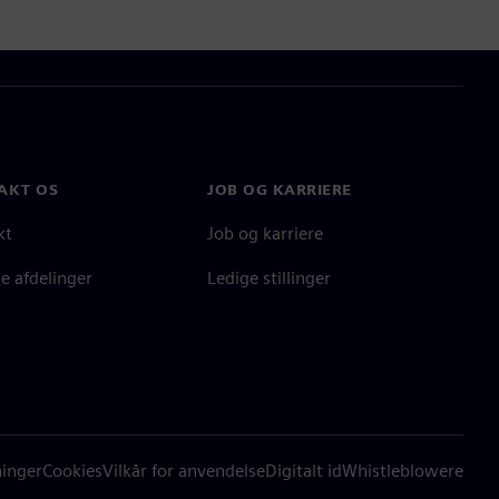
AKT OS
JOB OG KARRIERE
kt
Job og karriere
e afdelinger
Ledige stillinger
ninger
Cookies
Vilkår for anvendelse
Digitalt id
Whistleblowere