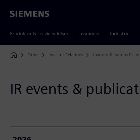
Siemens
Produkter & serviceydelser
Løsninger
Industrier
Firma
Investor Relations
Investor Relations Event
Home
IR events & publica
2026