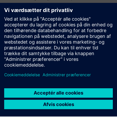
bevæge sig ud over AI-hype og omdanne det til reel
driftsmæssig effekt. De virksomheder, der får dette rigtigt,
vil ikke kun optimere ydeevnen, men også bygge et
fundament for den næste bølge af industriel innovation.
Besøg
Siemens
for at se, hvordan vi hjælper producenter
med at bringe AI i drift.
Offentliggjort: 20. marts 2026