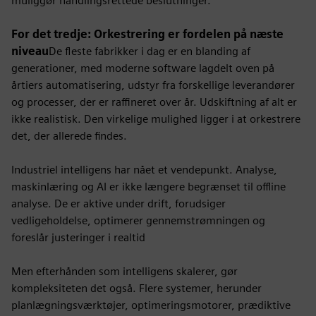
muliggør handlingsrettede beslutninger.
For det tredje: Orkestrering er fordelen på næste
niveau
De fleste fabrikker i dag er en blanding af
generationer, med moderne software lagdelt oven på
årtiers automatisering, udstyr fra forskellige leverandører
og processer, der er raffineret over år. Udskiftning af alt er
ikke realistisk. Den virkelige mulighed ligger i at orkestrere
det, der allerede findes.
Industriel intelligens har nået et vendepunkt. Analyse,
maskinlæring og AI er ikke længere begrænset til offline
analyse. De er aktive under drift, forudsiger
vedligeholdelse, optimerer gennemstrømningen og
foreslår justeringer i realtid
Men efterhånden som intelligens skalerer, gør
kompleksiteten det også. Flere systemer, herunder
planlægningsværktøjer, optimeringsmotorer, prædiktive