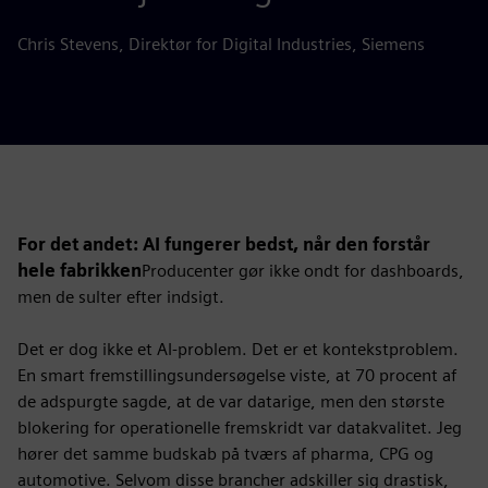
Chris Stevens, Direktør for Digital Industries, Siemens
For det andet: AI fungerer bedst, når den forstår
hele fabrikken
Producenter gør ikke ondt for dashboards,
men de sulter efter indsigt.
Det er dog ikke et AI-problem. Det er et kontekstproblem.
En smart fremstillingsundersøgelse viste, at 70 procent af
de adspurgte sagde, at de var datarige, men den største
blokering for operationelle fremskridt var datakvalitet. Jeg
hører det samme budskab på tværs af pharma, CPG og
automotive. Selvom disse brancher adskiller sig drastisk,