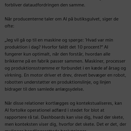
forbliver dataudfordringen den samme.
Når producenterne taler om AI på butiksgulvet, siger de
ofte:
„Jeg vil gå op til en maskine og spørge: 'Hvad var min
produktion i dag? Hvorfor faldt det 10 procent?“ AI
fungerer kun optimalt, når den forstår, hvordan alle
brikkerne på en fabrik passer sammen. Maskiner, processer
og produktionsstrømme er forbundet i en kæde af årsag og
virkning. En motor driver et drev, drevet bevæger en robot,
robotten understøtter en produktionslinje, og linjen
bidrager til den samlede anlægsydelse.
Når disse relationer kortlægges og kontekstualiseres, kan
AI fortolke operationel adfærd i stedet for blot at
rapportere rå tal. Dashboards kan vise dig, hvad der skete,
men konteksten viser dig, hvorfor det skete. Det er det, der