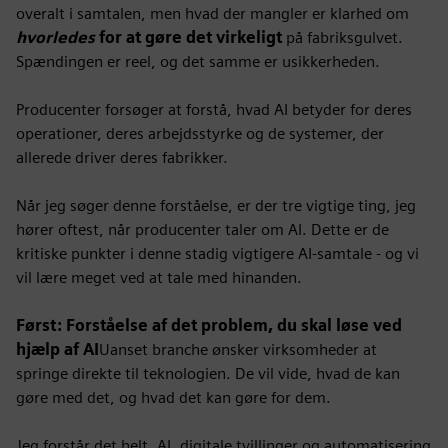
overalt i samtalen, men hvad der mangler er klarhed om
hvorledes
for at gøre det virkeligt
på fabriksgulvet.
Spændingen er reel, og det samme er usikkerheden.
Producenter forsøger at forstå, hvad AI betyder for deres
operationer, deres arbejdsstyrke og
de systemer, der
allerede driver deres fabrikker.
Når jeg søger denne forståelse, er der tre vigtige ting, jeg
hører oftest, når producenter taler om AI. Dette er de
kritiske punkter i denne stadig vigtigere AI-samtale - og vi
vil lære meget ved at tale med hinanden.
Først: Forståelse af det problem, du skal løse ved
hjælp af AI
Uanset branche ønsker virksomheder at
springe direkte til teknologien. De vil vide, hvad de kan
gøre med det, og hvad det kan gøre for dem.
Jeg forstår det helt. AI, digitale tvillinger og automatisering