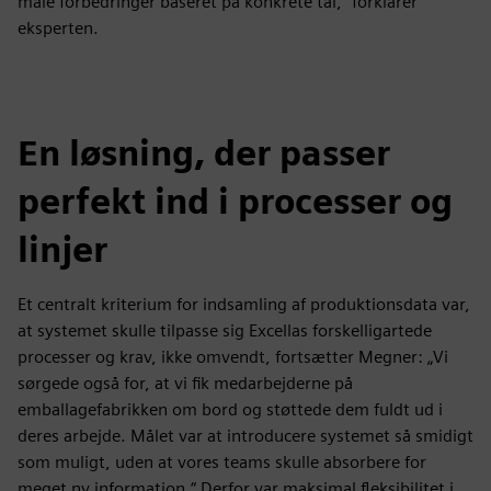
måle forbedringer baseret på konkrete tal,“ forklarer
eksperten.
En løsning, der passer
perfekt ind i processer og
linjer
Et centralt kriterium for indsamling af produktionsdata var,
at systemet skulle tilpasse sig Excellas forskelligartede
processer og krav, ikke omvendt, fortsætter Megner: „Vi
sørgede også for, at vi fik medarbejderne på
emballagefabrikken om bord og støttede dem fuldt ud i
deres arbejde. Målet var at introducere systemet så smidigt
som muligt, uden at vores teams skulle absorbere for
meget ny information.“ Derfor var maksimal fleksibilitet i