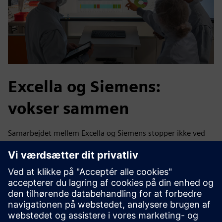
Excella og Siemens:
vokser sammen
Samarbejdet mellem Excella og Siemens stopper ikke ved
implementeringen. Sammen udvider og forbedrer de
løbende systemet. Næste trin: automatisk overførsel af
ordreoplysninger fra ERP-systemet. Den langsigtede
tilgængelighed og høje detaljeringsgrad af data åbner helt
nye muligheder for optimering af processer hos Excella,
hvilket gør lægemiddelproduktionen mere gennemsigtig,
effektiv og fremtidsklar dag for dag.