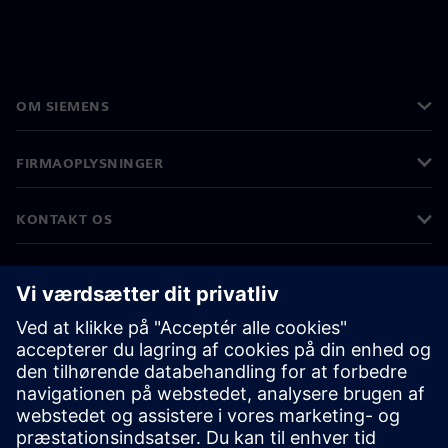
OM SIEMENS
FIRMAOPLYSNINGER
KONTAKT OS
JOB OG KARRIERE
©
Siemens
2026
Koncernoplysninger