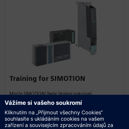
Training for SIMOTION
Mistře SIMOTION! Naše školení pokrývají
programování, uvedení do provozu, diagnostiku a
servis. Naučte se automatizovat výrobní stroje,
zvládat spouštění os, programování pohybu a rychle
řešit chyby, abyste maximalizovali dostupnost
zařízení!