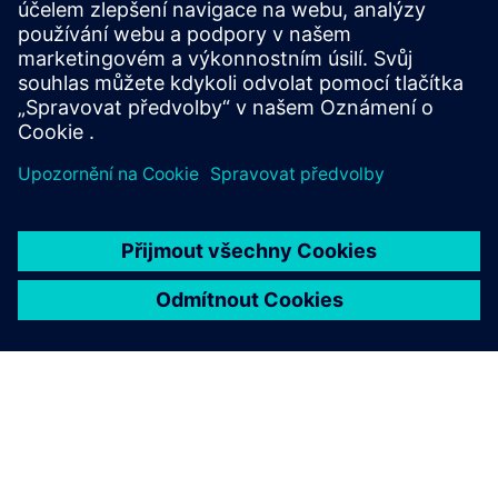
K kurzům