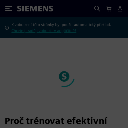
Siemens
K zobrazení této stránky byl použit automatický překlad.
Chcete ji raději zobrazit v angličtině?
Proč trénovat efektivní