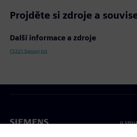
Projděte si zdroje a souvis
Další informace a zdroje
CS321 Datový list
O SPOL
O nás