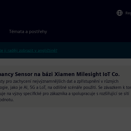
Re
Témata a postřehy
e ji raději zobrazit v angličtině?
pancy Sensor na bázi Xiamen Milesight IoT Co.
kty pro zachycení nejvýznamnějších dat a zpřístupnění v různých
logie, jako je Al, 5G a LoT, na odlišné scénáře použití. Se závazkem k t
je na výzvy specifické pro zákazníka a spolupracuje s rozšiřující se sítí
hodnotu.