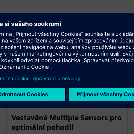
Vestavěné Multiple Sensors pro
optimální pohodlí