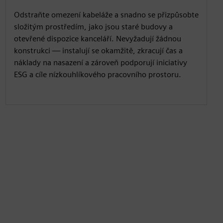
Odstraňte omezení kabeláže a snadno se přizpůsobte
složitým prostředím, jako jsou staré budovy a
otevřené dispozice kanceláří. Nevyžadují žádnou
konstrukci — instalují se okamžitě, zkracují čas a
náklady na nasazení a zároveň podporují iniciativy
ESG a cíle nízkouhlíkového pracovního prostoru.