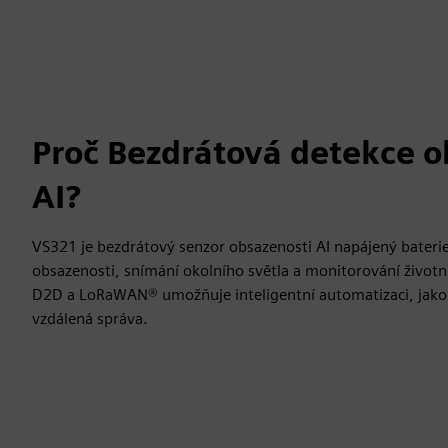
Proč Bezdrátová detekce o
AI?
VS321 je bezdrátový senzor obsazenosti AI napájený bateri
obsazenosti, snímání okolního světla a monitorování životn
D2D a LoRaWAN® umožňuje inteligentní automatizaci, jako j
vzdálená správa.