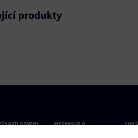
ející produkty
EČNOSTI SIEMENS
INFORMACE O
KONT
SPOLEČNOSTI
Konta