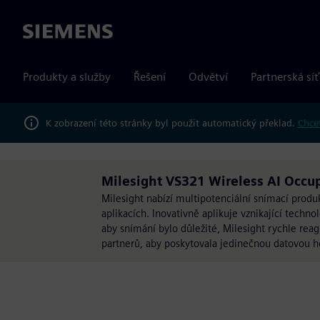
Siemens
Produkty a služby
Řešení
Odvětví
Partnerská síť
K zobrazení této stránky byl použit automatický překlad.
Chcet
Milesight VS321 Wireless AI Occu
Milesight nabízí multipotenciální snímací produ
aplikacích. Inovativně aplikuje vznikající techno
aby snímání bylo důležité, Milesight rychle reagu
partnerů, aby poskytovala jedinečnou datovou 