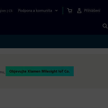
Podpora a komunita
Přihlášení
gion
|
CS
H
p
A
S
Objevujte Xiamen Milesight IoT Co.
omu,