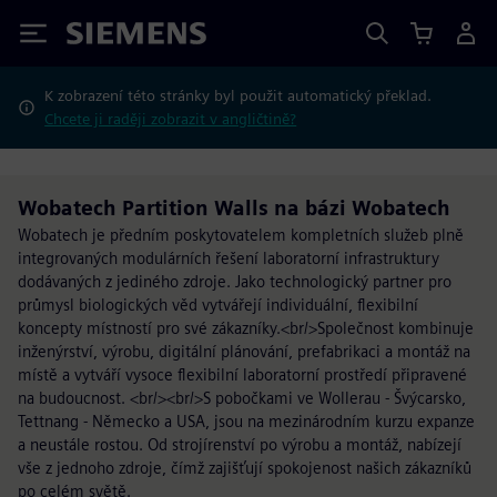
Siemens
K zobrazení této stránky byl použit automatický překlad.
Chcete ji raději zobrazit v angličtině?
Wobatech Partition Walls na bázi Wobatech
Wobatech je předním poskytovatelem kompletních služeb plně
integrovaných modulárních řešení laboratorní infrastruktury
dodávaných z jediného zdroje. Jako technologický partner pro
průmysl biologických věd vytvářejí individuální, flexibilní
koncepty místností pro své zákazníky.<br/>Společnost kombinuje
inženýrství, výrobu, digitální plánování, prefabrikaci a montáž na
místě a vytváří vysoce flexibilní laboratorní prostředí připravené
na budoucnost. <br/><br/>S pobočkami ve Wollerau - Švýcarsko,
Tettnang - Německo a USA, jsou na mezinárodním kurzu expanze
a neustále rostou. Od strojírenství po výrobu a montáž, nabízejí
vše z jednoho zdroje, čímž zajišťují spokojenost našich zákazníků
po celém světě.