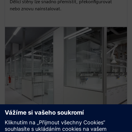
Dělicí stěny lze snadno přemístit, překonfigurovat
nebo znovu nainstalovat.
Modularita