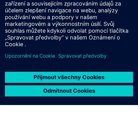
Jsou možné jednoduché úpravy dělicích stěn a rychlé
nastavení polohy.