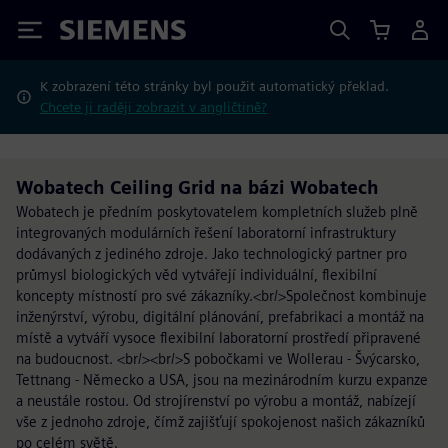
Siemens
K zobrazení této stránky byl použit automatický překlad.
Chcete ji raději zobrazit v angličtině?
Wobatech Ceiling Grid na bázi Wobatech
Wobatech je předním poskytovatelem kompletních služeb plně
integrovaných modulárních řešení laboratorní infrastruktury
dodávaných z jediného zdroje. Jako technologický partner pro
průmysl biologických věd vytvářejí individuální, flexibilní
koncepty místností pro své zákazníky.<br/>Společnost kombinuje
inženýrství, výrobu, digitální plánování, prefabrikaci a montáž na
místě a vytváří vysoce flexibilní laboratorní prostředí připravené
na budoucnost. <br/><br/>S pobočkami ve Wollerau - Švýcarsko,
Tettnang - Německo a USA, jsou na mezinárodním kurzu expanze
a neustále rostou. Od strojírenství po výrobu a montáž, nabízejí
vše z jednoho zdroje, čímž zajišťují spokojenost našich zákazníků
po celém světě.