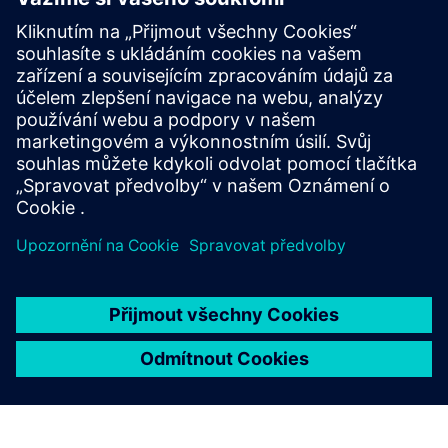
Nosné
Naše stropní systémy jsou schopny snadno unést
těžká břemena.