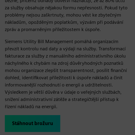
běžné, přičemž odhady odvětví naznačují, že až 80% účtů
za služby obsahuje nějakou formu nepřesnosti. Pokud tyto
problémy nejsou zaškrtnuty, mohou vést ke zbytečným
nákladům, opožděným poplatkům, výzvám při podávání
zpráv a promarněným příležitostem k úspoře.
Siemens Utility Bill Management pomáhá organizacím
převzít kontrolu nad daty a výdaji na služby. Transformací
fakturace za služby z manuálního administrativního úkolu
náchylného k chybám na zdroj důvěryhodných poznatků
mohou organizace zlepšit transparentnost, posílit finanční
dohled, identifikovat příležitosti k úspoře nákladů a činit
informovanější rozhodnutí o energii a udržitelnosti.
Výsledkem je větší důvěra v údaje o veřejných službách,
snížení administrativní zátěže a strategičtější přístup k
řízení nákladů na energii.
Stáhnout brožuru