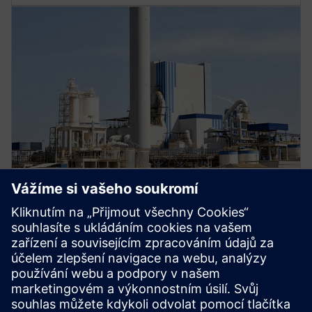
POSKYTOVATEL PRŮMYSLOVÉHO VYBAVENÍ
Více než 500 000$ v úsporách
Za méně než 100 dní úspěšně připojil předního
dodavatele průmyslových zařízení s více než 2 000
účty veřejných služeb.
Odhalil téměř 500 000$ v úsporách ze změn sazeb a