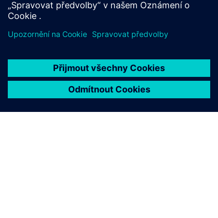
osvobození od daně - přičemž stále se počítá větší
hodnota.
AMERICKÁ ŽELEZNIČNÍ SPOLEČNOST
Hodnota $1M identifikována