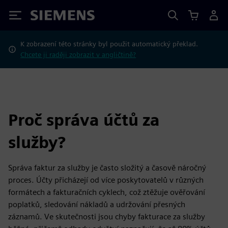
Siemens
K zobrazení této stránky byl použit automatický překlad.
Chcete ji raději zobrazit v angličtině?
Proč správa účtů za
služby?
Správa faktur za služby je často složitý a časově náročný
proces. Účty přicházejí od více poskytovatelů v různých
formátech a fakturačních cyklech, což ztěžuje ověřování
poplatků, sledování nákladů a udržování přesných
záznamů. Ve skutečnosti jsou chyby fakturace za služby