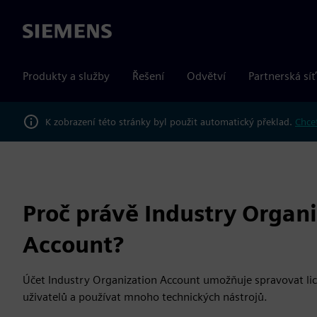
Siemens
Produkty a služby
Řešení
Odvětví
Partnerská síť
K zobrazení této stránky byl použit automatický překlad.
Chcet
Proč právě Industry Organi
Account?
Účet Industry Organization Account umožňuje spravovat lic
uživatelů a používat mnoho technických nástrojů.