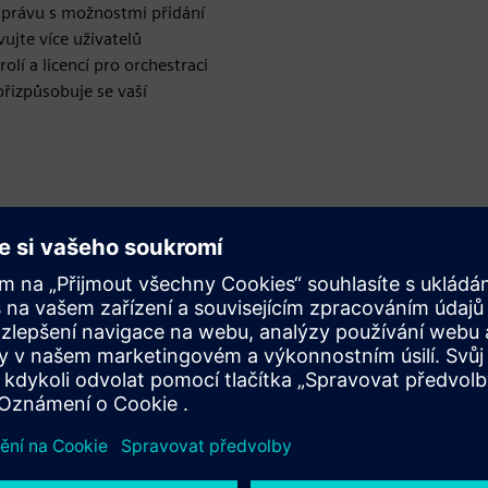
správu s možnostmi přidání
ujte více uživatelů
olí a licencí pro orchestraci
řizpůsobuje se vaší
nženýrských
Přístup správce 
Zjednodušte správu a zvyš
rozhraní pro správu. Přiřaď
nictvím jednoho účtu
přístupu a funkcí systému.
 oddělené systémy nebo