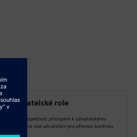
pro uživatelské role
te provozní bezpečnost přístupem k uživatelskému
te role a licence více uživatelům pro přesnou kontrolu