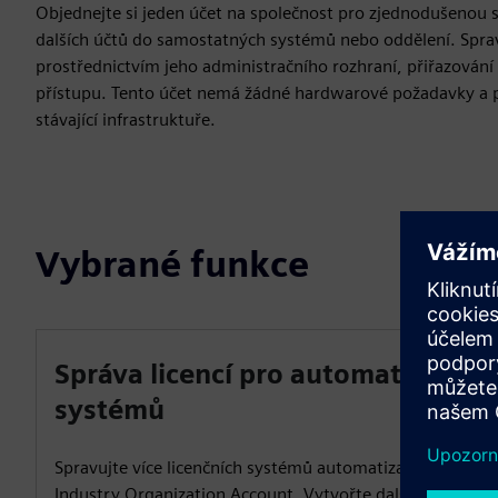
Objednejte si jeden účet na společnost pro zjednodušenou 
dalších účtů do samostatných systémů nebo oddělení. Sprav
prostřednictvím jeho administračního rozhraní, přiřazování r
přístupu. Tento účet nemá žádné hardwarové požadavky a p
stávající infrastruktuře.
Vybrané funkce
Správa licencí pro automatizaci i
systémů
Spravujte více licenčních systémů automatizace prostřed
Industry Organization Account. Vytvořte další účty pro