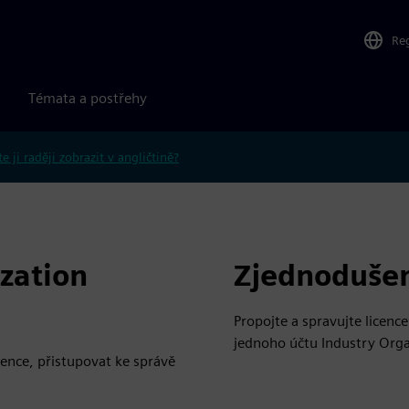
Re
Témata a postřehy
e ji raději zobrazit v angličtině?
zation
Zjednodušen
Propojte a spravujte licenc
jednoho účtu Industry Orga
ence, přistupovat ke správě