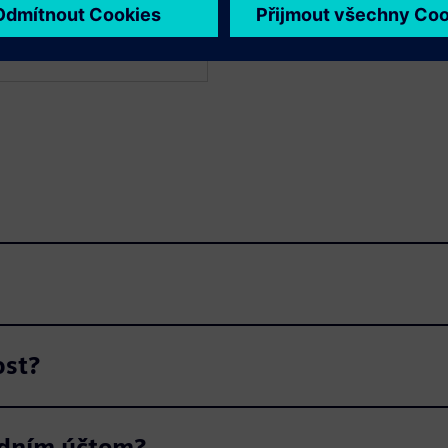
ost?
edním účtem?