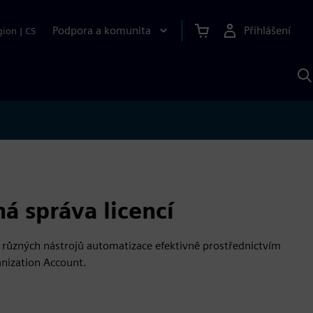
Podpora a komunita
Přihlášení
gion
|
CS
H
p
A
S
á správa licencí
e různých nástrojů automatizace efektivně prostřednictvím
nization Account.