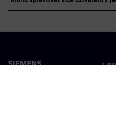
O SPOL
O nás
Vedení
Novinky 