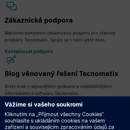
Zákaznická podpora
Nabízíme komplexní zákaznickou podporu pro všechny
produkty Tecnomatix. Spojte se s námi ještě dnes.
Kontaktovat podporu
Blog věnovaný řešení Tecnomatix
Držte krok s nejnovějšími zprávami a nejdůležitějšími
informacemi o softwaru Tecnomatix.
Navštívit blog
Komunita Tecnomatix