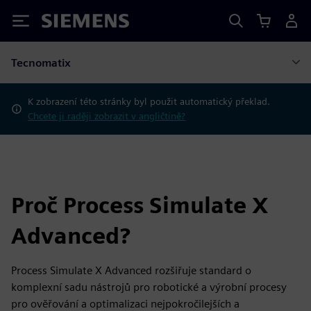
Siemens
Tecnomatix
K zobrazení této stránky byl použit automatický překlad.
Chcete ji raději zobrazit v angličtině?
Proč Process Simulate X
Advanced?
Process Simulate X Advanced rozšiřuje standard o
komplexní sadu nástrojů pro robotické a výrobní procesy
pro ověřování a optimalizaci nejpokročilejších a