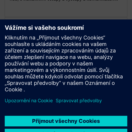
Udržujte hygienu v náročných
procesech
Vyberte si pásy a nerezové konstrukce vyhovující FDA
pro časté čištění a spolehlivý provoz v potravinářském
a podobném prostředí.