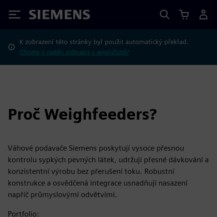
Siemens
K zobrazení této stránky byl použit automatický překlad.
Chcete ji raději zobrazit v angličtině?
Proč Weighfeeders?
Váhové podavače Siemens poskytují vysoce přesnou
kontrolu sypkých pevných látek, udržují přesné dávkování a
konzistentní výrobu bez přerušení toku. Robustní
konstrukce a osvědčená integrace usnadňují nasazení
napříč průmyslovými odvětvími.
Portfolio: