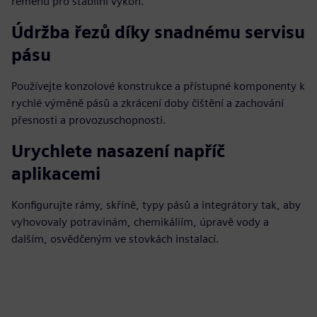
řemenu pro stabilní výkon.
Údržba řezů díky snadnému servisu
pásu
Používejte konzolové konstrukce a přístupné komponenty k
rychlé výměně pásů a zkrácení doby čištění a zachování
přesnosti a provozuschopnosti.
Urychlete nasazení napříč
aplikacemi
Konfigurujte rámy, skříně, typy pásů a integrátory tak, aby
vyhovovaly potravinám, chemikáliím, úpravě vody a
dalším, osvědčeným ve stovkách instalací.