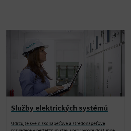
Služby elektrických systémů
Udržujte své nízkonapěťové a středonapěťové
rozváděče v perfektním stavu pro vysoce dostupné