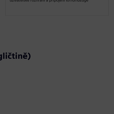
uživatelské rozhraní a připojení IoT/GridEdge
ličtině)