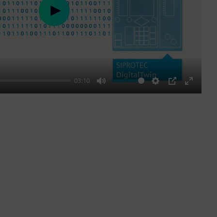
Play
03:10
Mute
Settings
PIP
Enter
fullscre