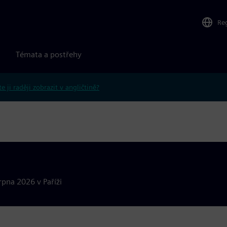
Re
Témata a postřehy
e ji raději zobrazit v angličtině?
rpna 2026 v Paříži