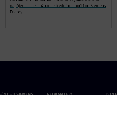
napájení — se službami středního napětí od Siemens
Energy.
EČNOSTI SIEMENS
INFORMACE O
KONT
SPOLEČNOSTI
Konta
Společnost
Celos