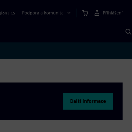
Podpora a komunita
Přihlášení
gion
|
CS
H
p
A
S
Další informace