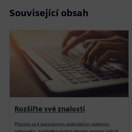
Související obsah
Rozšiřte své znalosti
Připojte se k bezplatným webinářům vedeným
odborníky, zvládněte složitá témata pomocí našich