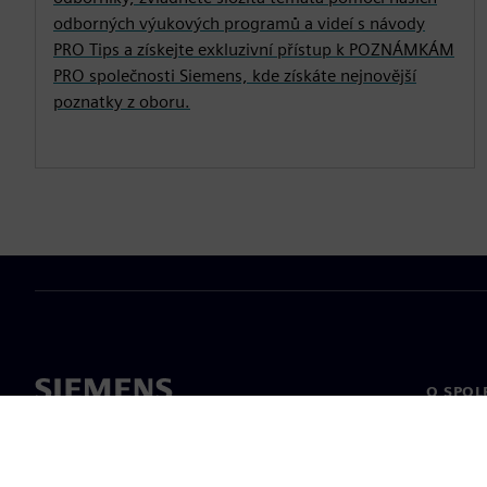
odborných výukových programů a videí s návody
PRO Tips a získejte exkluzivní přístup k POZNÁMKÁM
PRO společnosti Siemens, kde získáte nejnovější
poznatky z oboru.
O SPOL
O nás
Vedení