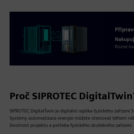
Připrav
Nakupuj
Různé bal
Proč SIPROTEC DigitalTwin
SIPROTEC DigitalTwin je digitální replika fyzického zařízení
Systémy automatizace energie můžete otestovat během něko
životnost projektu a potřeba fyzického zkušebního zařízení.