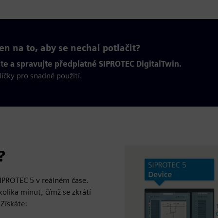
en na to, aby se nechal potlačit?
te a spravujte předplatné SIPROTEC DigitalTwin.
íčky pro snadné použití.
?
 SIPROTEC 5 v reálném čase.
lika minut, čímž se zkrátí
 Získáte: