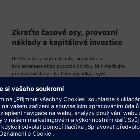
Zkraťte časové osy, provozní
náklady a kapitálové investice
Ušetřete čas a zvyšte kvalitu, od návrhu a
implementace až po provoz a údržbu. Minimalizujte
provozní náklady s kratšími výpadky a vyšší
dostupností a snižte investice do testovacích
zařízení.