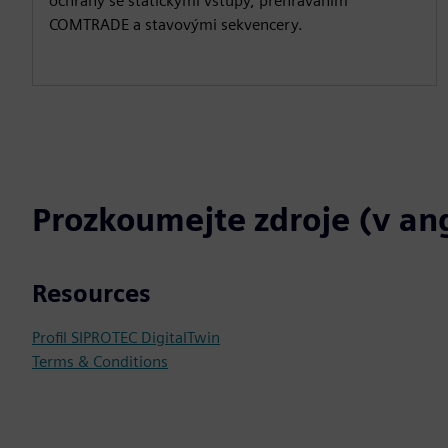
ochrany se statickými vstupy, přehráváním
COMTRADE a stavovými sekvencery.
Prozkoumejte zdroje (v ang
Resources
Profil SIPROTEC DigitalTwin
Terms & Conditions