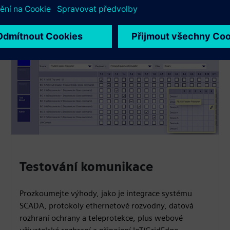
Testování komunikace
Prozkoumejte výhody, jako je integrace systému
SCADA, protokoly ethernetové rozvodny, datová
rozhraní ochrany a teleprotekce, plus webové