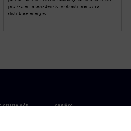
pro školení a poradenství v oblasti přenosu a
distribuce energie.
AKTUJTE NÁS
KARIÉRA
kt
Pracovní místa a kariéra
větové pobočky
Otevřené pracovní pozice