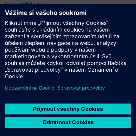
Katalog SIPROTEC 5
Technická dokumentace
Technická dokumentace, Firmware, Příklady softwarových
aplikací a FAQ (SIOS)
Internetový obchod - Industry Mall
SIPROTEC 7UM85