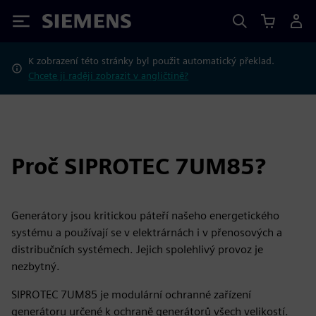
Siemens
K zobrazení této stránky byl použit automatický překlad.
Chcete ji raději zobrazit v angličtině?
Proč SIPROTEC 7UM85?
Generátory jsou kritickou páteří našeho energetického
systému a používají se v elektrárnách i v přenosových a
distribučních systémech. Jejich spolehlivý provoz je
nezbytný.
SIPROTEC 7UM85 je modulární ochranné zařízení
generátoru určené k ochraně generátorů všech velikostí.