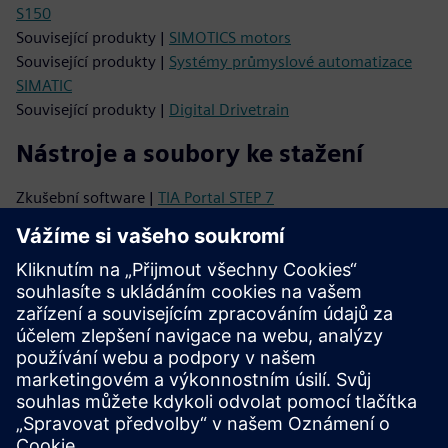
S150
Související produkty |
SIMOTICS motors
Související produkty |
Systémy průmyslové automatizace
SIMATIC
Související produkty |
Digital Drivetrain
Nástroje a soubory ke stažení
Zkušební software |
TIA Portal STEP 7
Databáze obrázků |
Fotografie a výkresy produktů
Správce stahování CAx |
Údaje CAx
TIA Selection Tool |
Konfigurace produktu
Podpora
Online podpora |
Všechny produkty
Online podpora |
Technické fórum
Online podpora |
Vytvořit novou žádost o podporu