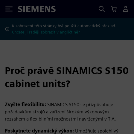
Siemens
K zobrazení této stránky byl použit automatický překlad.
Chcete ji raději zobrazit v angličtině?
Proč právě SINAMICS S150
cabinet units?
Zvyšte flexibilitu:
SINAMICS S150 se přizpůsobuje
požadavkům strojů a zařízení širokým výkonovým
rozsahem a flexibilními možnostmi navrženými v TIA.
Poskytněte dynamický výkon:
Umožňuje spolehlivý