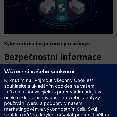
Kybernetická bezpečnost pro průmysl
Bezpečnostní informace
Aby bylo možné chránit zařízení, systémy, stroje a sítě před
kybernetickými hrozbami, je nutné implementovat — a
neustále udržovat — holistický a nejmodernější koncept
průmyslové bezpečnosti. Produkty a řešení společnosti
Siemens tvoří pouze jeden prvek takového konceptu. Pro
více informací o průmyslové bezpečnosti navštivte prosím.
Další informace