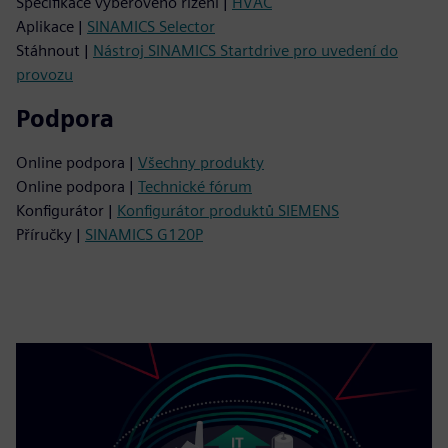
Specifikace výběrového řízení |
HVAC
Aplikace |
SINAMICS Selector
Stáhnout |
Nástroj SINAMICS Startdrive pro uvedení do
provozu
Podpora
Online podpora |
Všechny produkty
Online podpora |
Technické fórum
Konfigurátor |
Konfigurátor produktů SIEMENS
Příručky |
SINAMICS G120P