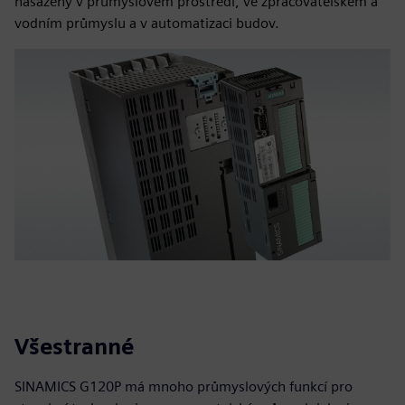
nasazeny v průmyslovém prostředí, ve zpracovatelském a
vodním průmyslu a v automatizaci budov.
Všestranné
SINAMICS G120P má mnoho průmyslových funkcí pro