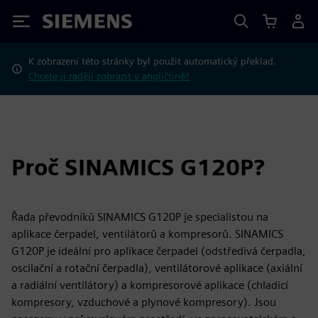
Siemens
K zobrazení této stránky byl použit automatický překlad.
Chcete ji raději zobrazit v angličtině?
Proč SINAMICS G120P?
Řada převodníků SINAMICS G120P je specialistou na
aplikace čerpadel, ventilátorů a kompresorů. SINAMICS
G120P je ideální pro aplikace čerpadel (odstředivá čerpadla,
oscilační a rotační čerpadla), ventilátorové aplikace (axiální
a radiální ventilátory) a kompresorové aplikace (chladicí
kompresory, vzduchové a plynové kompresory). Jsou