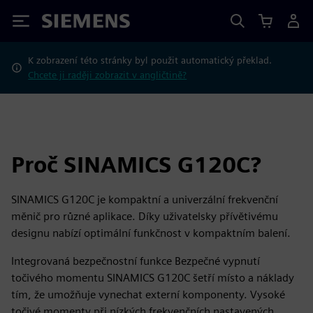
Siemens
K zobrazení této stránky byl použit automatický překlad.
Chcete ji raději zobrazit v angličtině?
Proč SINAMICS G120C?
SINAMICS G120C je kompaktní a univerzální frekvenční
měnič pro různé aplikace. Díky uživatelsky přívětivému
designu nabízí optimální funkčnost v kompaktním balení.
Integrovaná bezpečnostní funkce Bezpečné vypnutí
točivého momentu SINAMICS G120C šetří místo a náklady
tím, že umožňuje vynechat externí komponenty. Vysoké
točivé momenty při nízkých frekvenčních nastavených