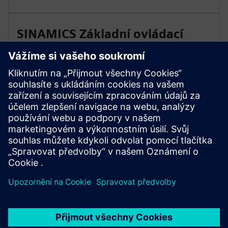
SINAMICS Základní ovládací
panel BOP-2
Provoz založený na menu a dvouřádkový displej
základního ovládacího panelu BOP-2 usnadňují místní
uvedení do provozu řady převodníků SINAMICS G120
se současným zobrazením parametru a hodnoty
parametru.