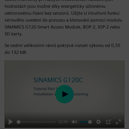
hodnotách jsou možné díky energeticky účinnému
vektorovému řízení bez senzorů. Užijte si intuitivní funkci
sériového uvedení do provozu a klonování pomocí modulu
SINAMICS G120 Smart Access Module, BOP-2, IOP-2 nebo
SD karty.
Se sedmi velikostmi rámů pokrývá rozsah výkonu od 0,55
do 132 kW.
Play
02:40
Play
Mute
Settings
PIP
Enter