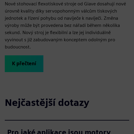
Nové stohovací flexotiskové stroje od Giave dosahují nové
úrovně kvality díky servopohonným válcům tiskových
jednotek a řízení pohybu od navíječe k navíječi. Změna
výroby může být provedena bez nářadí během několika
sekund. Nový stroj je flexibilní a lze jej individuálně
vyvinout s již zabudovaným konceptem odolným pro
budoucnost.
K přečtení
Nejčastější dotazy
Pro jaké aplikace jsou motory