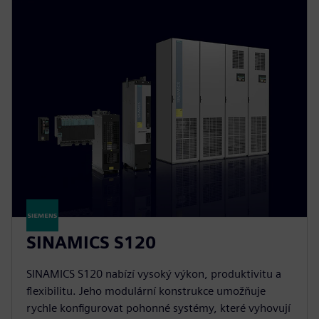
SINAMICS S120
SINAMICS S120 nabízí vysoký výkon, produktivitu a
flexibilitu. Jeho modulární konstrukce umožňuje
rychle konfigurovat pohonné systémy, které vyhovují