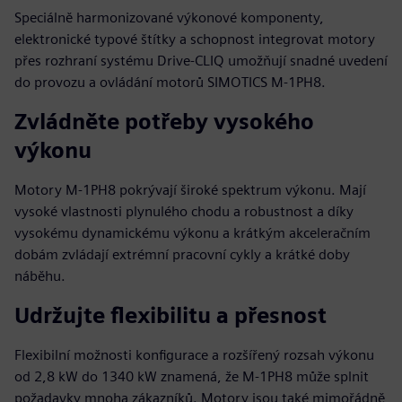
Speciálně harmonizované výkonové komponenty,
elektronické typové štítky a schopnost integrovat motory
přes rozhraní systému Drive-CLIQ umožňují snadné uvedení
do provozu a ovládání motorů SIMOTICS M-1PH8.
Zvládněte potřeby vysokého
výkonu
Motory M-1PH8 pokrývají široké spektrum výkonu. Mají
vysoké vlastnosti plynulého chodu a robustnost a díky
vysokému dynamickému výkonu a krátkým akceleračním
dobám zvládají extrémní pracovní cykly a krátké doby
náběhu.
Udržujte flexibilitu a přesnost
Flexibilní možnosti konfigurace a rozšířený rozsah výkonu
od 2,8 kW do 1340 kW znamená, že M-1PH8 může splnit
požadavky mnoha zákazníků. Motory jsou také mimořádně