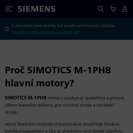
Siemens
K zobrazení této stránky byl použit automatický překlad.
Chcete ji raději zobrazit v angličtině?
Proč SIMOTICS M-1PH8
hlavní motory?
SIMOTICS M-1PH8
motory poskytují spolehlivý a přesný
výkon hlavního pohonu pro výrobní stroje a obráběcí
stroje.
Jejich flexibilní modulární konstrukce umožňuje širokou
konfigurovatelnost a činí je vhodnými pro téměř všechny