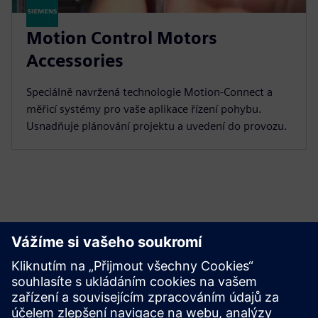
Motion Control Motors
Accessories
Speciálně navržená technologie Motion-Connect a
měřicí systémy pro vaše aplikace řízení pohybu.
Usnadňuje plánování projektu a uvedení do provozu.
Začít