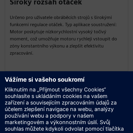
Široký rozsah otáček
Určeno pro uživatele obráběcích strojů s širokými
funkcemi regulace otáček. Typ aplikace soustružení:
Motor poskytuje nízkorychlostní vysoký točivý
moment, což umožňuje motoru rychleji vstoupit do
zóny konstantního výkonu a zlepšit efektivitu
zpracování.
Adaptabilita globální certifikace
1PH3 Pro má několik mezinárodních certifikací:
CE/EAC/UKCA/UL, aby vyhověl předpisům, zvýšil
konkurenceschopnost trhu a rozšířil globální
podnikání.