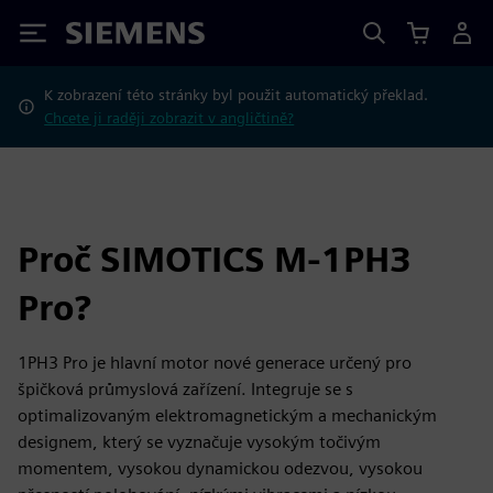
Siemens
K zobrazení této stránky byl použit automatický překlad.
Chcete ji raději zobrazit v angličtině?
Proč SIMOTICS M-1PH3
Pro?
1PH3 Pro je hlavní motor nové generace určený pro
špičková průmyslová zařízení. Integruje se s
optimalizovaným elektromagnetickým a mechanickým
designem, který se vyznačuje vysokým točivým
momentem, vysokou dynamickou odezvou, vysokou