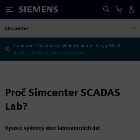
Siemens
Simcenter
K zobrazení této stránky byl použit automatický překlad.
Chcete ji raději zobrazit v angličtině?
Proč Simcenter SCADAS
Lab?
Vysoce výkonný sběr laboratorních dat