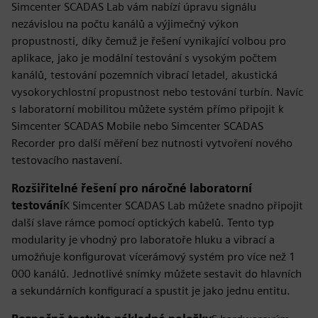
Simcenter SCADAS Lab vám nabízí úpravu signálu
nezávislou na počtu kanálů a výjimečný výkon
propustnosti, díky čemuž je řešení vynikající volbou pro
aplikace, jako je modální testování s vysokým počtem
kanálů, testování pozemních vibrací letadel, akustická
vysokorychlostní propustnost nebo testování turbín. Navíc
s laboratorní mobilitou můžete systém přímo připojit k
Simcenter SCADAS Mobile nebo Simcenter SCADAS
Recorder pro další měření bez nutnosti vytvoření nového
testovacího nastavení.
Rozšiřitelné řešení pro náročné laboratorní
testování
K Simcenter SCADAS Lab můžete snadno připojit
další slave rámce pomocí optických kabelů. Tento typ
modularity je vhodný pro laboratoře hluku a vibrací a
umožňuje konfigurovat vícerámový systém pro více než 1
000 kanálů. Jednotlivé snímky můžete sestavit do hlavních
a sekundárních konfigurací a spustit je jako jednu entitu.