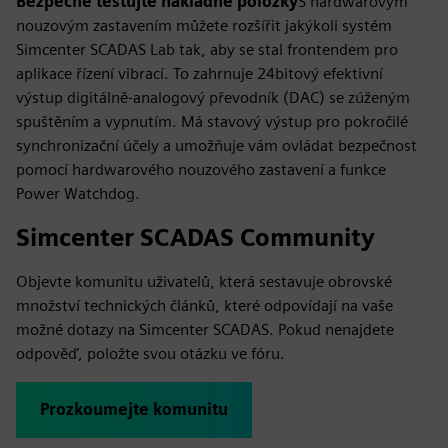
Bezpečně testujte nákladné položky
S hardwarovým
nouzovým zastavením můžete rozšířit jakýkoli systém
Simcenter SCADAS Lab tak, aby se stal frontendem pro
aplikace řízení vibrací. To zahrnuje 24bitový efektivní
výstup digitálně-analogový převodník (DAC) se zúženým
spuštěním a vypnutím. Má stavový výstup pro pokročilé
synchronizační účely a umožňuje vám ovládat bezpečnost
pomocí hardwarového nouzového zastavení a funkce
Power Watchdog.
Simcenter SCADAS Community
Objevte komunitu uživatelů, která sestavuje obrovské
množství technických článků, které odpovídají na vaše
možné dotazy na Simcenter SCADAS. Pokud nenajdete
odpověď, položte svou otázku ve fóru.
Prozkoumejte komunitu