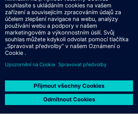
Sběr laboratorních dat
Multifyzikální testování