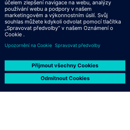
ENGINEERING DATA SCIENCE AND AI
Simcenter PhysicsAI
Geometric deep learning delivering physics
predictions 1000x faster than traditional solvers.
Integrates machine learning for simulation across
CAE workflows.