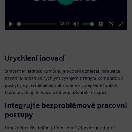
02:13
Play
Mute
Settings
PIP
Enter
fulls
Urychlení inovací
Simcenter Radioss kombinuje odborné znalosti simulace
havárií a dopadů s rychlým vývojem řízeným komunitou a
poskytuje pravidelně aktualizované a vylepšené funkce,
které urychlují inovace a udržují uživatele na špici.
Integrujte bezproblémové pracovní
postupy
Umožněte uživatelům přímo spouštět externí vstupní