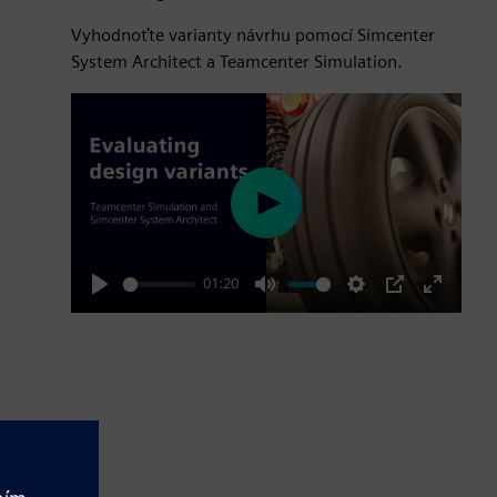
Vyhodnoťte varianty návrhu pomocí Simcenter
System Architect a Teamcenter Simulation.
Play
01:20
Play
Mute
Settings
PIP
Enter
fullscre