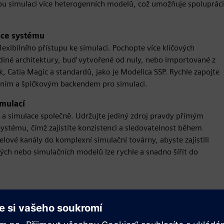
ou simulaci více heterogenních modelů, což umožňuje spolupráci
ace systému
xibilního přístupu ke simulaci. Pochopte více klíčových
diné architektury, buď vytvořené od nuly, nebo importované z
 Catia Magic a standardů, jako je Modelica SSP. Rychle zapojte
tním a špičkovým backendem pro simulaci.
imulací
a simulace společně. Udržujte jediný zdroj pravdy přímým
systému, čímž zajistíte konzistenci a sledovatelnost během
lové kanály do komplexní simulační továrny, abyste zajistili
ch nebo simulačních modelů lze rychle a snadno šířit do
oužitelné knihovny v podniku i mimo něj pomocí správy
 variantám stejných simulačních aktiv bez IP a plné IP a zároveň
rojům pro správu dat od souborového Gitu až po Teamcenter,