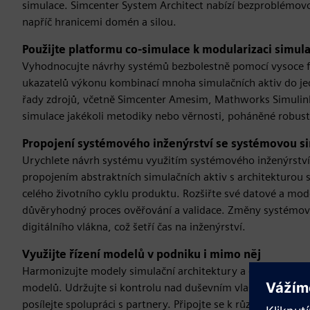
simulace. Simcenter System Architect nabízí bezproblémov
napříč hranicemi domén a silou.
Použijte platformu co-simulace k modularizaci simul
Vyhodnocujte návrhy systémů bezbolestně pomocí vysoce fle
ukazatelů výkonu kombinací mnoha simulačních aktiv do je
řady zdrojů, včetně Simcenter Amesim, Mathworks Simulink,
simulace jakékoli metodiky nebo věrnosti, poháněné robus
Propojení systémového inženýrství se systémovou s
Urychlete návrh systému využitím systémového inženýrství 
propojením abstraktních simulačních aktiv s architekturou 
celého životního cyklu produktu. Rozšiřte své datové a mode
důvěryhodný proces ověřování a validace. Změny systémový
digitálního vlákna, což šetří čas na inženýrství.
Využijte řízení modelů v podniku i mimo něj
Harmonizujte modely simulační architektury a opakovaně p
modelů. Udržujte si kontrolu nad duševním vlastnictvím díky
posílejte spolupráci s partnery. Připojte se k různým nást