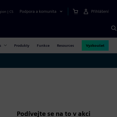
Podpora a komunita
Přihlášení
gion
|
CS
H
p
A
S
s
Produkty
Funkce
Resources
Vyzkoušet
Podívejte se na to v akci