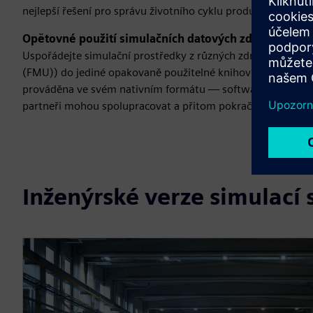
nejlepší řešení pro správu životního cyklu produktů (PLM) 
Opětovné použití simulačních datových zdrojů mnoha
Uspořádejte simulační prostředky z různých zdrojů (Simce
(FMU)) do jediné opakovaně použitelné knihovny a bezprob
prováděna ve svém nativním formátu — software automatick
partneři mohou spolupracovat a přitom pokračovat v práci 
Inženýrské verze simulací