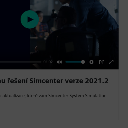
P
l
a
y
04:02
M
S
P
E
u
e
I
n
u řešení Simcenter verze 2021.2
t
t
P
t
e
t
e
 aktualizace, které vám Simcenter System Simulation
i
r
n
f
g
u
s
l