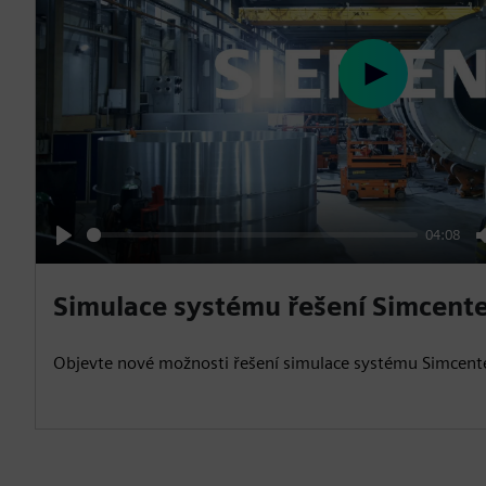
P
l
a
y
04:08
P
l
Simulace systému řešení Simcente
a
y
Objevte nové možnosti řešení simulace systému Simcent