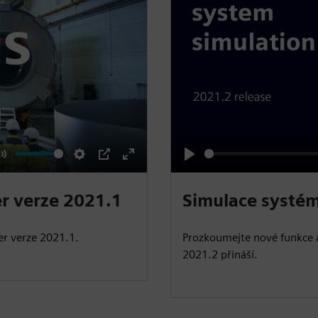
M
S
P
E
P
u
e
I
n
l
r verze 2021.1
Simulace systém
t
t
P
t
a
e
t
e
y
er verze 2021.1.
Prozkoumejte nové funkce a
i
r
2021.2 přináší.
n
f
g
u
s
l