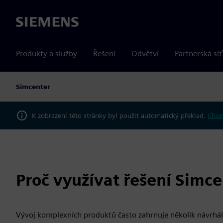
Siemens
Produkty a služby
Řešení
Odvětví
Partnerská síť
Simcenter
K zobrazení této stránky byl použit automatický překlad.
Chcet
Proč využívat řešení Simce
Vývoj komplexních produktů často zahrnuje několik návrhář