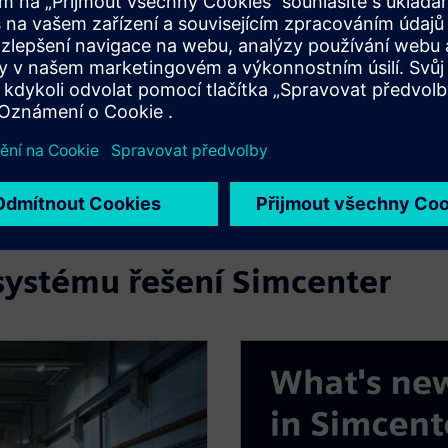
od společnosti Siemens.
 nástrojů a týmů
nter Amesim, Matlab Simulink a funkční maketová jednotka
lémově využijte podnikové know-how. Aktiva simulace jsou
y organizuje společnou simulaci. Interní týmy, dodavatelé a
ve svých oblíbených vývojových prostředích.
 systému řešení Simcenter