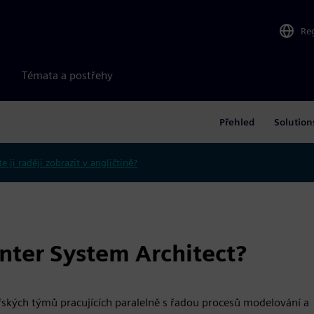
Re
Témata a postřehy
Přehled
Solution
e ji raději zobrazit v angličtině?
nter System Architect?
ských týmů pracujících paralelně s řadou procesů modelování a