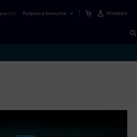
Podpora a komunita
Přihlášení
gion
|
CS
H
p
A
S