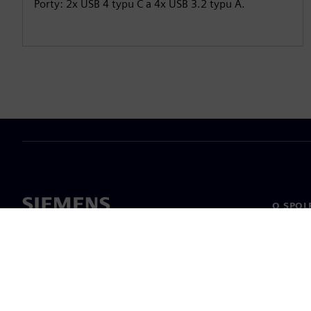
Porty: 2x USB 4 typu C a 4x USB 3.2 typu A.
O SPOL
O nás
Vedení
Novinky 