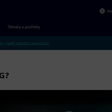
Re
Témata a postřehy
e ji raději zobrazit v angličtině?
PG?