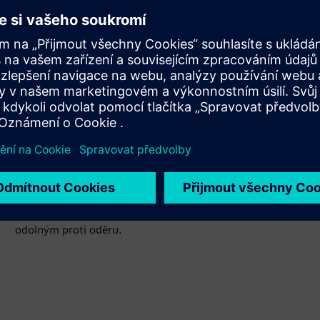
Odolávat průmyslovým
podmínkám
Kompletní stínění proti elektromagnetickému rušení
(testováno EMC/EMS). Průmyslový design odolný proti
nečistotám s tmavým barevným schématem a vysoce
kontrastní osvětlenou klávesnicí s laserovým nápisem
odolným proti oděru.