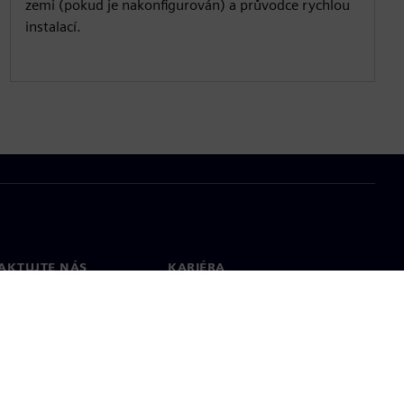
zemi (pokud je nakonfigurován) a průvodce rychlou
instalací.
AKTUJTE NÁS
KARIÉRA
kt
Pracovní místa a kariéra
větové pobočky
Otevřené pracovní pozice