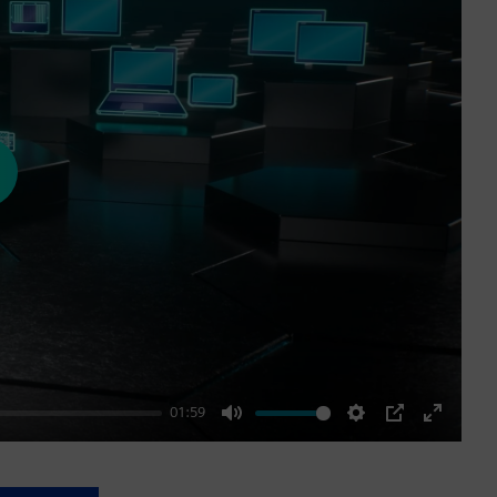
ay
01:59
Mute
Settings
PIP
Enter
fullscre