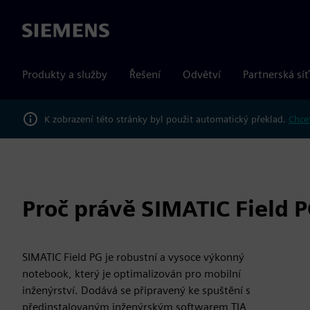
Siemens
Produkty a služby
Řešení
Odvětví
Partnerská síť
K zobrazení této stránky byl použit automatický překlad.
Chcet
Proč právě SIMATIC Field 
SIMATIC Field PG je robustní a vysoce výkonný
notebook, který je optimalizován pro mobilní
inženýrství. Dodává se připravený ke spuštění s
předinstalovaným inženýrským softwarem TIA