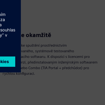
Začněte okamžitě
Připraveno ke spuštění prostřednictvím
předinstalovaného, systémově testovaného
programovacího softwaru. K dispozici s licencemi pro
zkušební verzi, předinstalovaným inženýrským softwarem
TIA Portal nebo Combo (TIA Portal + předchůdce) pro
rychlou konfiguraci.