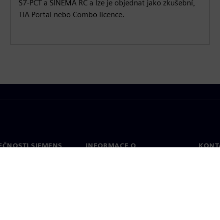
S7-PCT a SINEMA RC a lze je objednat jako zkušební,
TIA Portal nebo Combo licence.
EČNOSTI SIEMENS
INFORMACE O
KONT
SPOLEČNOSTI
Konta
Společnost
Celos
Vztahy s investory
a tisk
Strategie