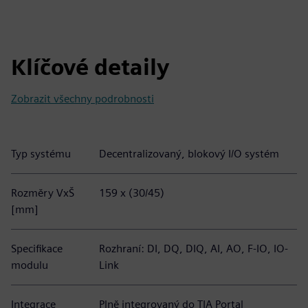
Klíčové detaily
Zobrazit všechny podrobnosti
Typ systému
Decentralizovaný, blokový I/O systém
Rozměry VxŠ
159 x (30/45)
[mm]
Specifikace
Rozhraní: DI, DQ, DIQ, AI, AO, F-IO, IO-
modulu
Link
Integrace
Plně integrovaný do TIA Portal