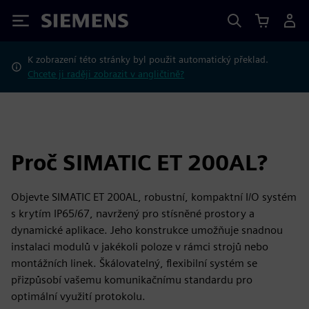
Siemens
K zobrazení této stránky byl použit automatický překlad.
Chcete ji raději zobrazit v angličtině?
Proč SIMATIC ET 200AL?
Objevte SIMATIC ET 200AL, robustní, kompaktní I/O systém
s krytím IP65/67, navržený pro stísněné prostory a
dynamické aplikace. Jeho konstrukce umožňuje snadnou
instalaci modulů v jakékoli poloze v rámci strojů nebo
montážních linek. Škálovatelný, flexibilní systém se
přizpůsobí vašemu komunikačnímu standardu pro
optimální využití protokolu.