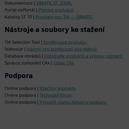
Dokumentace |
SIMATIC ET 200AL
Portál siePortál |
Přehled produktů
Katalog ST 70 |
Produkty pro TIA — SIMATIC
Nástroje a soubory ke stažení
TIA Selection Tool |
Konfigurace produktu
Stáhnout |
Nástroj pro konfiguraci více sběrnic
Databáze obrázků |
Fotografie produktů a výkresy rozměrů
Správce stahování CAx |
Údaje CAx
Podpora
Online podpora |
Všechny produkty
Online podpora |
Technické fórum
Online podpora |
Vytvořit novou žádost o podporu