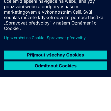
Kybernetická bezpečnost pro průmysl
Bezpečnostní informace
Aby bylo možné chránit zařízení, systémy, stroje a sítě před
kybernetickými hrozbami, je nutné implementovat — a
neustále udržovat — holistický a nejmodernější koncept
průmyslové bezpečnosti. Produkty a řešení společnosti
Siemens tvoří pouze jeden prvek takového konceptu. Pro
více informací o průmyslové bezpečnosti navštivte prosím.
Další informace