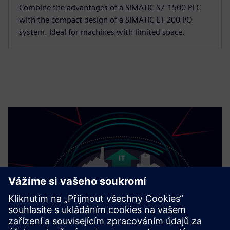
Combine the advantages of a SIMATIC S7-1500 PLC
with the compact design of a SIMATIC ET 200 I/O
system. Ideal for machines with limited space.