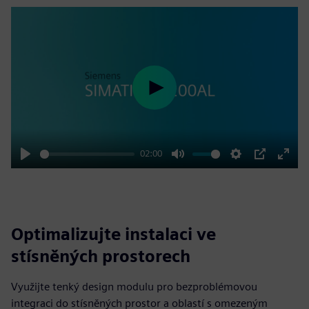
Play
02:00
Play
Mute
Settings
PIP
Enter
fulls
Optimalizujte instalaci ve
stísněných prostorech
Využijte tenký design modulu pro bezproblémovou
integraci do stísněných prostor a oblastí s omezeným