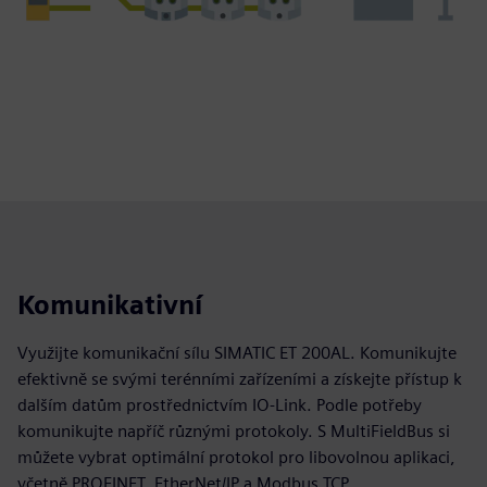
Komunikativní
Využijte komunikační sílu SIMATIC ET 200AL. Komunikujte
efektivně se svými terénními zařízeními a získejte přístup k
dalším datům prostřednictvím IO‑Link. Podle potřeby
komunikujte napříč různými protokoly. S MultiFieldBus si
můžete vybrat optimální protokol pro libovolnou aplikaci,
včetně PROFINET, EtherNet/IP a Modbus TCP.