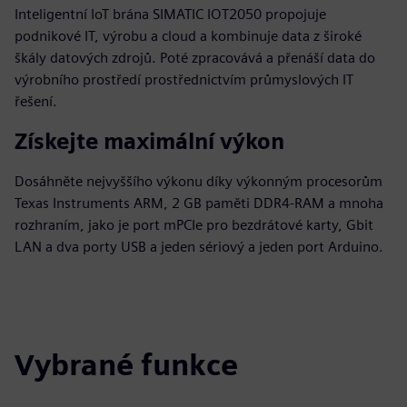
Inteligentní IoT brána SIMATIC IOT2050 propojuje
podnikové IT, výrobu a cloud a kombinuje data z široké
škály datových zdrojů. Poté zpracovává a přenáší data do
výrobního prostředí prostřednictvím průmyslových IT
řešení.
Získejte maximální výkon
Dosáhněte nejvyššího výkonu díky výkonným procesorům
Texas Instruments ARM, 2 GB paměti DDR4-RAM a mnoha
rozhraním, jako je port mPCIe pro bezdrátové karty, Gbit
LAN a dva porty USB a jeden sériový a jeden port Arduino.
Vybrané funkce