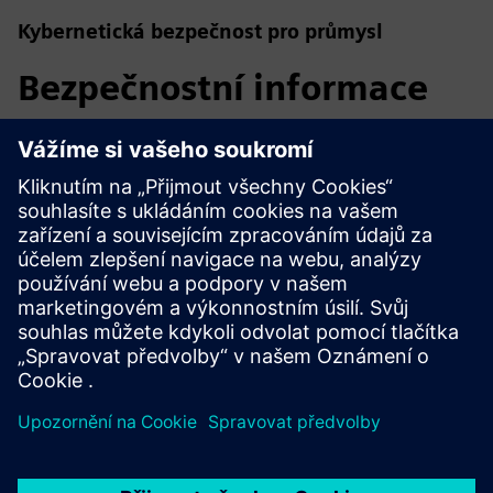
Kybernetická bezpečnost pro průmysl
Bezpečnostní informace
Aby bylo možné chránit zařízení, systémy, stroje a sítě před
kybernetickými hrozbami, je nutné implementovat — a
neustále udržovat — holistický a nejmodernější koncept
průmyslové bezpečnosti. Produkty a řešení společnosti
Siemens tvoří pouze jeden prvek takového konceptu. Pro
více informací o průmyslové bezpečnosti navštivte prosím.
Další informace