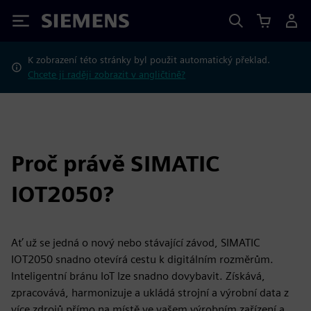
Siemens
K zobrazení této stránky byl použit automatický překlad.
Chcete ji raději zobrazit v angličtině?
Proč právě SIMATIC
IOT2050?
Ať už se jedná o nový nebo stávající závod, SIMATIC
IOT2050 snadno otevírá cestu k digitálním rozměrům.
Inteligentní bránu IoT lze snadno dovybavit. Získává,
zpracovává, harmonizuje a ukládá strojní a výrobní data z
více zdrojů přímo na místě ve vašem výrobním zařízení a