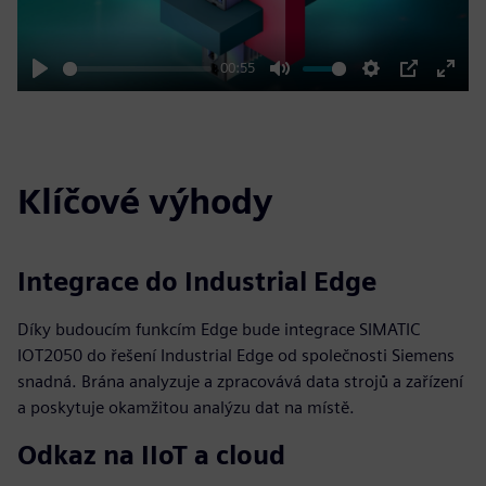
00:55
Play
Mute
Settings
PIP
Enter
fulls
Klíčové výhody
Integrace do Industrial Edge
Díky budoucím funkcím Edge bude integrace SIMATIC
IOT2050 do řešení Industrial Edge od společnosti Siemens
snadná. Brána analyzuje a zpracovává data strojů a zařízení
a poskytuje okamžitou analýzu dat na místě.
Odkaz na IIoT a cloud