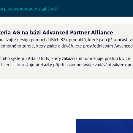
e ji raději zobrazit v angličtině?
teria AG na bázi Advanced Partner Alliance
malizujte design pomocí dalších 82+ produktů, které jsou již součástí v
o jednotného zdroje, který znáte a důvěřujete prostřednictvím Advanced
čního systému Altair Units, který zákazníkům umožňuje přístup k více
cencí. To snižuje překážky přijetí a zjednodušuje zadávání zakázek pr