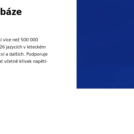
abáze
cí více než 500 000
26 jazycích v leteckém
ví a dalších. Podporuje
t včetně křivek napětí-