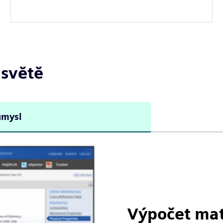
 světě
ůmysl
Výpočet mat