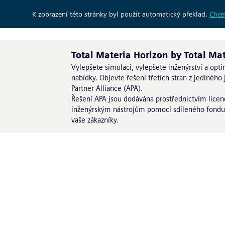
K zobrazení této stránky byl použit automatický překlad.
Chcet
Total Materia Horizon by Total Ma
Vylepšete simulaci, vylepšete inženýrství a opti
nabídky. Objevte řešení třetích stran z jedinéh
Partner Alliance (APA).
Řešení APA jsou dodávána prostřednictvím licen
inženýrským nástrojům pomocí sdíleného fondu li
vaše zákazníky.