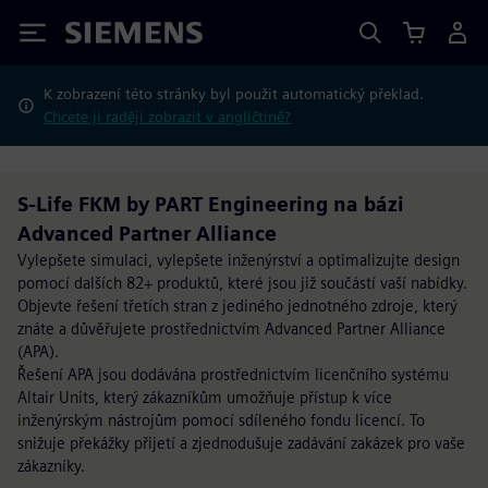
Siemens
K zobrazení této stránky byl použit automatický překlad.
Chcete ji raději zobrazit v angličtině?
S-Life FKM by PART Engineering na bázi
Advanced Partner Alliance
Vylepšete simulaci, vylepšete inženýrství a optimalizujte design
pomocí dalších 82+ produktů, které jsou již součástí vaší nabídky.
Objevte řešení třetích stran z jediného jednotného zdroje, který
znáte a důvěřujete prostřednictvím Advanced Partner Alliance
(APA).
Řešení APA jsou dodávána prostřednictvím licenčního systému
Altair Units, který zákazníkům umožňuje přístup k více
inženýrským nástrojům pomocí sdíleného fondu licencí. To
snižuje překážky přijetí a zjednodušuje zadávání zakázek pro vaše
zákazníky.