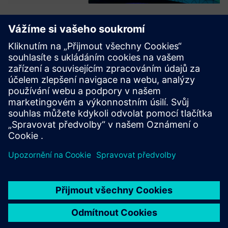
Únavová pevnost
litinových částí strojů
Systém S-Life FKM poskytuje komplexní posouzení statické
a únavové pevnosti podle německé směrnice FKM. Inženýři
získají spolehlivé vyhodnocení komponent, přehledy
optimalizace a úplnou dokumentaci, to vše z jediného
kroku následného zpracování stávajících výsledků FEA.