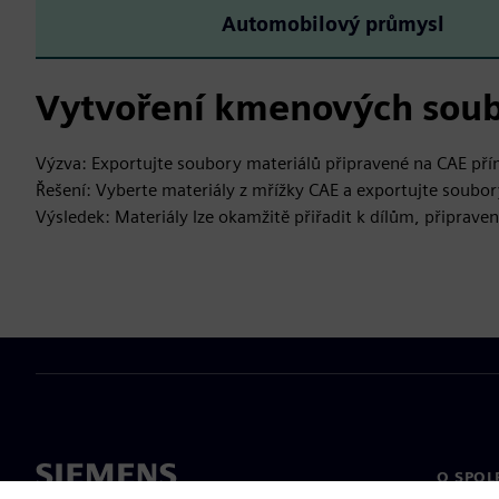
Automobilový průmysl
Vytvoření kmenových sou
Výzva: Exportujte soubory materiálů připravené na CAE p
Řešení: Vyberte materiály z mřížky CAE a exportujte soubo
Výsledek: Materiály lze okamžitě přiřadit k dílům, připraven
O SPOL