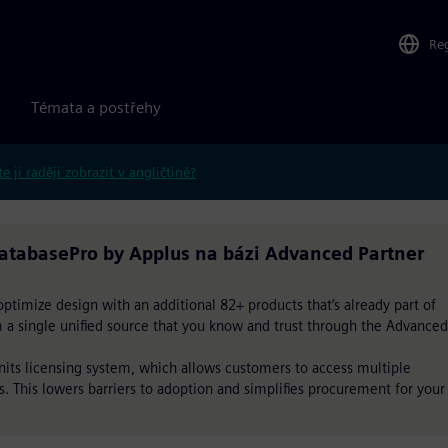
Re
Témata a postřehy
e ji raději zobrazit v angličtině?
atabasePro by Applus na bázi Advanced Partner
timize design with an additional 82+ products that’s already part of
om a single unified source that you know and trust through the Advanced
Units licensing system, which allows customers to access multiple
s. This lowers barriers to adoption and simplifies procurement for your