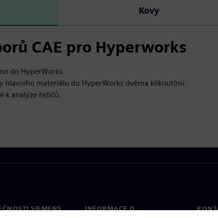
Kovy
borů CAE pro Hyperworks
římo do HyperWorks.
ry hlavního materiálu do HyperWorks dvěma kliknutími.
é k analýze řešičů.
EČNOSTI SIEMENS
INFORMACE O
KONT