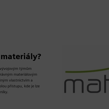
 materiály?
je vývojovým týmům
správným materiálovým
lným vlastnictvím a
lou přístupu, kde je lze
níky.