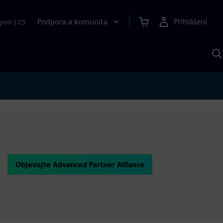
Podpora a komunita
Přihlášení
gion
|
CS
H
p
A
S
Objevujte Advanced Partner Alliance