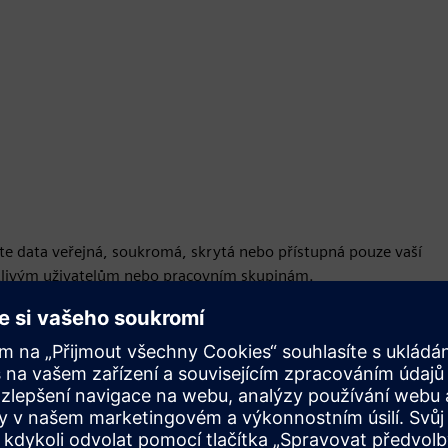
ejte data veřejná, soukromá, skrytá nebo přístupná pouze vaší
otlivým uživatelům nebo pracovním skupinám.
třednictvím e-mailového odkazu nebo vložte prohlížeč do
ým certifikátem, který poskytuje úplnou sledovatelnost.
bnosti o vzorku a vzorku, datum, a akreditaci.