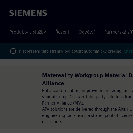
Siemens
Produkty a služby
Řešení
Odvětví
Partnerská síť
K zobrazení této stránky byl použit automatický překlad.
Chcet
Matereality Workgroup Material D
Alliance
Enhance simulation, improve engineering, and op
your offering. Discover third-party solutions fr
Partner Alliance (APA).
APA solutions are delivered through the Altair 
engineering tools using a shared pool of license
customers.