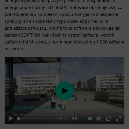
energie a generovat zprávy o provozním hospodaření s
energií podle normy ISO 50001. Software obsahuje vše, co
potřebujete pro komplexní správu energie - od bezpečné
správy práv a široké škály typů zpráv až po flexibilní
aktualizace softwaru. Kromě toho software podporuje jak
zařízení SENTRON, tak všechna ostatní zařízení, včetně
zařízení třetích stran, s horní hranicí systému 1 000 zařízení
na server.
Play
-04:19
Play
Mute
Settings
PIP
Enter