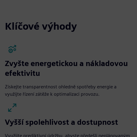
fulls
Klíčové výhody
Zvyšte energetickou a nákladovou
efektivitu
Získejte transparentnost ohledně spotřeby energie a
využijte řízení zátěže k optimalizaci provozu.
Vyšší spolehlivost a dostupnost
Využijte prediktivní údržbu, abyste předešli neplánovaným