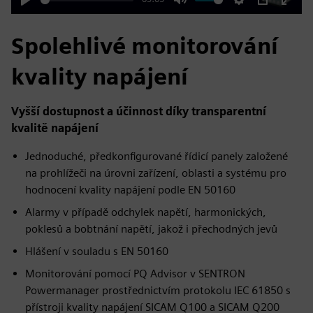
Play
Mute
Settings
PIP
Enter
fulls
Spolehlivé monitorování
kvality napájení
Vyšší dostupnost a účinnost díky transparentní
kvalitě napájení
Jednoduché, předkonfigurované řídicí panely založené
na prohlížeči na úrovni zařízení, oblasti a systému pro
hodnocení kvality napájení podle EN 50160
Alarmy v případě odchylek napětí, harmonických,
poklesů a bobtnání napětí, jakož i přechodných jevů
Hlášení v souladu s EN 50160
Monitorování pomocí PQ Advisor v SENTRON
Powermanager prostřednictvím protokolu IEC 61850 s
přístroji kvality napájení SICAM Q100 a SICAM Q200