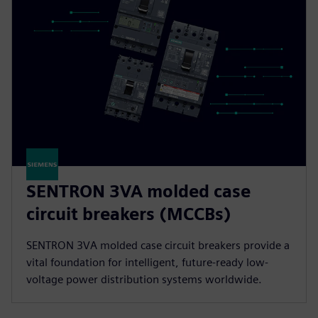
SENTRON 3VA molded case
circuit breakers (MCCBs)
SENTRON 3VA molded case circuit breakers provide a
vital foundation for intelligent, future-ready low-
voltage power distribution systems worldwide.