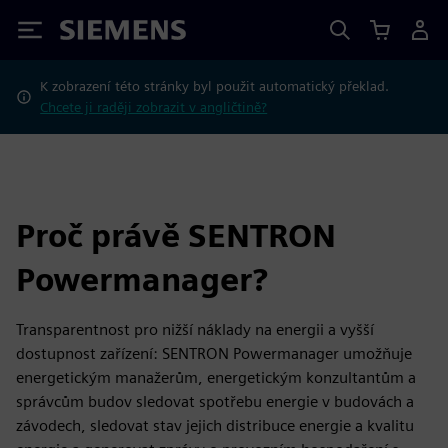
Siemens
K zobrazení této stránky byl použit automatický překlad.
Chcete ji raději zobrazit v angličtině?
Proč právě SENTRON
Powermanager?
Transparentnost pro nižší náklady na energii a vyšší
dostupnost zařízení: SENTRON Powermanager umožňuje
energetickým manažerům, energetickým konzultantům a
správcům budov sledovat spotřebu energie v budovách a
závodech, sledovat stav jejich distribuce energie a kvalitu