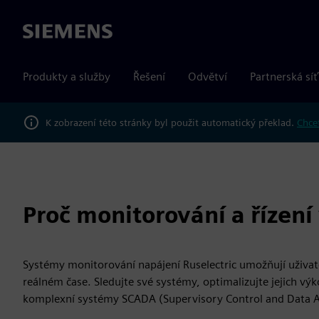
Siemens
Produkty a služby
Řešení
Odvětví
Partnerská síť
K zobrazení této stránky byl použit automatický překlad.
Chcet
Proč monitorování a řízen
Systémy monitorování napájení Ruselectric umožňují uživatel
reálném čase. Sledujte své systémy, optimalizujte jejich výk
komplexní systémy SCADA (Supervisory Control and Data A