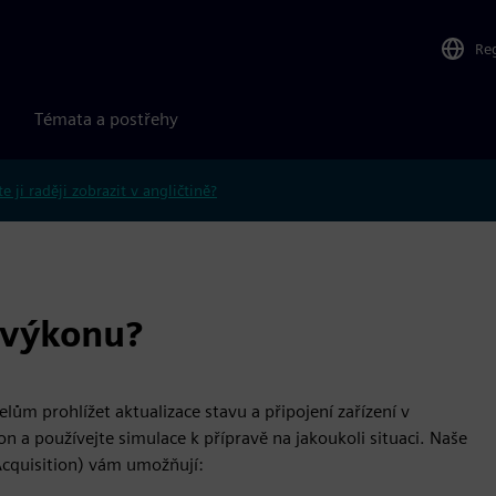
Re
Témata a postřehy
e ji raději zobrazit v angličtině?
í výkonu?
ům prohlížet aktualizace stavu a připojení zařízení v
on a používejte simulace k přípravě na jakoukoli situaci. Naše
cquisition) vám umožňují: